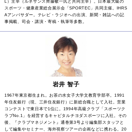
L）主宰（ルネサンス齊藤敏一氏と共同主宰）。日本最大級の
スポーツ・健康産業総合展示会「SPORTEC」共同主催。IHRS
Aアンバサダー。テレビ・ラジオへの出演、新聞・雑誌への記
事掲載、司会・講演・寄稿・執筆等多数。
岩井 智子
1967年東京都生まれ。お茶の水女子大学文教育学部卒。1991
年住友銀行（現、三井住友銀行）に新総合職として入社。営業
コンテストで東日本で1位に。1994年高級クラブ「スポーツク
ラブNo.1」を経営するキャピタルチヨダスポーツに入社。その
後、『クラブマネジメント』通巻第3号より編集部スタッフと
して編集やセミナー、海外視察ツアーの企画などに携わる。20