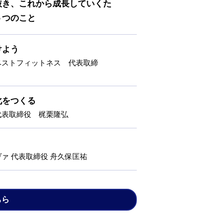
抜き、これから成長していくた
５つのこと
けよう
ベストフィットネス 代表取締
化をつくる
代表取締役 梶栗隆弘
ァ 代表取締役 舟久保匡祐
ちら