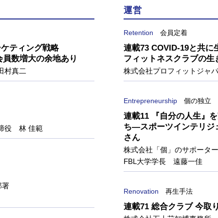
運営
Retention
会員定着
ーケティング戦略
連載73 COVID-19
会員数増大の余地あり
フィットネスクラブの生
田村真二
株式会社プロフィットジャ
Entrepreneurship
個の独立
連載11 『自分の人生』
ち―スポーツインテリジ
締役 林 佳範
さん
株式会社「個」のサポータ
FBL大学学長 遠藤一佳
部署
Renovation
再生手法
連載71 総合クラブ 今