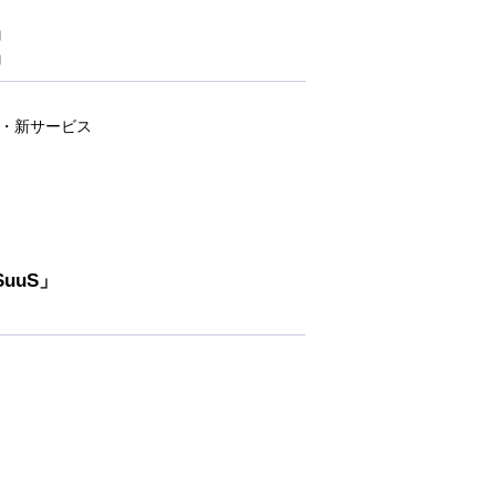
』
』
・新サービス
uuS」