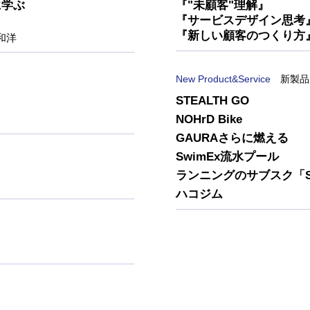
に学ぶ
『"未顧客"理解』
『サービスデザイン思考
『新しい顧客のつくり方
和洋
New Product&Service
新製品
STEALTH GO
NOHrD Bike
GAURAさらに燃える
SwimEx流水プール
ランニングのサブスク「S
ハコジム