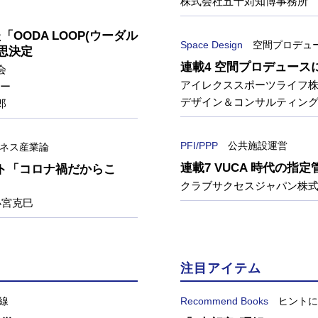
株式会社五十苅知博事務所
OODA LOOP(ウーダル
Space Design
空間プロデュ
思決定
連載4 空間プロデュー
協会
アイレクススポーツライフ
ナー
デザイン＆コンサルティング
郎
PFI/PPP
公共施設運営
ネス産業論
連載7 VUCA 時代の指
ント「コロナ禍だからこ
クラブサクセスジャパン株式
小宮克巳
注目アイテム
線
Recommend Books
ヒントに