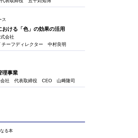
 代表取締役 五十苅知博
ース
スにおける「色」の効果の活用
株式会社
 チーフディレクター 中村良明
定管理事業
会社 代表取締役 CEO 山﨑隆司
なる本