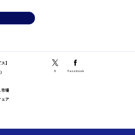
ビス】
X
Facebook
誌）
b
ス市場
フェア