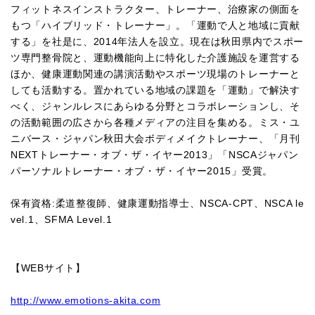
フィットネスインストラクター、トレーナー、治療家の側面を
もつ「ハイブリッド・トレーナー」。「運動で人と地域に貢献
する」を社是に、2014年法人を設立。現在は秋田県内でスポー
ツ専門整骨院と、運動機能向上に特化した介護施設を運営する
ほか、健康運動関連の講演活動やスポーツ現場のトレーナーと
しても活動する。置かれている地域の課題を「運動」で解決す
べく、ジャンルレスにあらゆる分野とコラボレーションし、そ
の活動範囲の広さから各種メディアの注目を集める。ミス・ユ
ニバース・ジャパン秋田大会ボディメイクトレーナー、「月刊
NEXTトレーナー・オブ・ザ・イヤー2013」「NSCAジャパン 
パーソナルトレーナー・オブ・ザ・イヤー2015」受賞。
保有資格:柔道整復師、健康運動指導士、NSCA-CPT、NSCA le
vel.1、SFMA Level.1
【WEBサイト】
http://www.emotions-akita.com