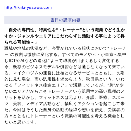
http://ikiiki-yuzawa.com
当日の講演内容
「自分の専門性、特異性を“トレーナー”という職業でどう生か
すか～ジャンルやエリアにこだわらずに活動する事によって得
られる可能性～」
職域や地域の状況など、今置かれている現状において“トレーナ
ー”の役割は微妙に変化する。すべてのモノやヒトが東京へ集中
しICTやAIなどの進化によって環境が目まぐるしく変化する
今、既存のビジネスモデルや慣習などは通じなくなって来てい
る。マイクロジムの運営には核となるサービスとともに、長期
的に見た場合、高い汎用性も求めらよう。秋田県という、いわ
ゆる「フィットネス後進エリア」で活動しているが、“牌”が少
ないエリアだからこそトレーナーという汎用性の高い職種のメ
リットを活かし、フィットネスは元より、介護、医療、スポー
ツ、美容、メディア活動など、幅広くアクションを起こして来
た。今回はそうした自身の活動の経緯や想いを伝え、受講者の
方々とともにトレーナーという職業の可能性を考える機会とし
たいと思います。