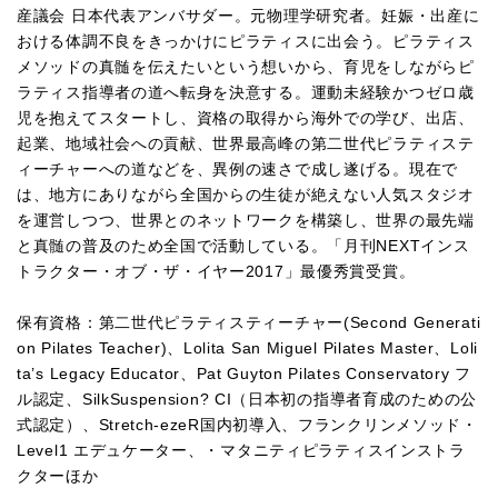
産議会 日本代表アンバサダー。元物理学研究者。妊娠・出産に
おける体調不良をきっかけにピラティスに出会う。ピラティス
メソッドの真髄を伝えたいという想いから、育児をしながらピ
ラティス指導者の道へ転身を決意する。運動未経験かつゼロ歳
児を抱えてスタートし、資格の取得から海外での学び、出店、
起業、地域社会への貢献、世界最高峰の第二世代ピラティステ
ィーチャーへの道などを、異例の速さで成し遂げる。現在で
は、地方にありながら全国からの生徒が絶えない人気スタジオ
を運営しつつ、世界とのネットワークを構築し、世界の最先端
と真髄の普及のため全国で活動している。「月刊NEXTインス
トラクター・オブ・ザ・イヤー2017」最優秀賞受賞。
保有資格：第二世代ピラティスティーチャー(Second Generati
on Pilates Teacher)、Lolita San Miguel Pilates Master、Loli
ta’s Legacy Educator、Pat Guyton Pilates Conservatory フ
ル認定、SilkSuspension? CI（日本初の指導者育成のための公
式認定）、Stretch-ezeR国内初導入、フランクリンメソッド・
Level1 エデュケーター、・マタニティピラティスインストラ
クターほか