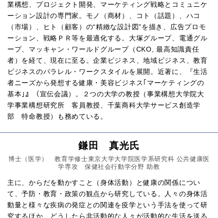
業構想、プロジェクト開発、マーケティング戦略とコミュニケ
ーション設計の専門家。モノ（商材）、コト（話題）、ハコ
（市場）、ヒト（顧客）の“精緻な設計図”を描き、広告プロモ
ーション、戦略ＰＲ等を最適化する。大塚グループ、電通グル
ープ、マッキャン・ワールドグループ（CKO, 最高知識責任
者）を経て、現在に至る。企業ビジネス、地域ビジネス、教育
ビジネスのパラレル・ワークスタイルを展開。近著に、『生活
者ニーズから発想する健康・美容ビジネス｢マーケティングの
基本｣』（宣伝会議）。２つの大学の教授（事業構想大学院大
学事業構想研究所　客員教授、千葉商科大学サービス創造学
部　特命教授）も務めている。
鎌田 真光氏
博士（医学） 教育学修士東京大学大学院医学系研究科 公共健康医
学専攻 保健社会行動学分野 助教
主に、からだを動かすこと（身体活動）と健康の関係につい
て、予防・教育・政策の観点から研究している。人々の身体活
動量と様々な疾病の発症との関連を疫学という手法を使って研
究するほか、どうしたら非活動的な人々が活動的な生活を送る