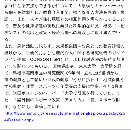
ようになる支援ができるかについて、大規模なキャンペーンか
ら個人を対象とした教育介入まで、様々な介入方法を評価・検
証し、また、人々が住む環境との相互作用を明らかにすること
で、普及や健康増進の実現に向けた科学的な知見・根拠（エビ
デンス）の創出と政策・経済活動への橋渡しに取り組んでい
る。
また、身体活動に限らず、大規模集団を対象とした教育評価の
経験から、社会的および心理的介入に関する研究報告のガイド
ライン作成（CONSORT-SPI）に、項目検討過程の招待参加者
として関わってもいる。 宮崎県出身。東京大学・大学院を経
て、島根県雲南市立の研究機関で6年間、立ち上げ当初から、
市の職員として幅広い世代の健康づくりに携わり、地域保健や
学校保健・体育、スポーツ少年団等の支援に従事。今年3月ま
で、米国ボストンのハーバード大学で研究を行っていた。ま
た、「諸外国のスポーツ政策－アメリカ」（笹川スポーツ財
団）などにも、寄稿している。
http://www.ssf.or.jp/research/international/spioc/us/tabid/25
4/Default.aspx