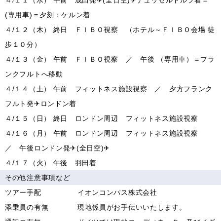
４/１１（水） 午前 成田発✈(全日空)✈デュッセルドルフ着＝
(専用車)＝夕刻：ケルン着
４/１２（木） 終日 ＦＩＢＯ視察 （ホテル～ＦＩＢＯ会場 徒
歩１０分）
４/１３（金） 午前 ＦＩＢＯ視察 ／ 午後 （専用車）＝フラ
ンクフルトへ移動
４/１４（土） 午前 フィットネス施設視察 ／ 夕方フランク
フルト発✈ロンドン着
４/１５（日） 終日 ロンドン周辺 フィットネス施設視察
４/１６（月） 午前 ロンドン周辺 フィットネス施設視察
／ 午後ロンドン発✈(全日空)✈
４/１７（火） 午後 羽田着
その他注意事項など
ツアー手配 イオンコンパス株式会社
添乗員の有無 現地係員がお手伝いいたします。