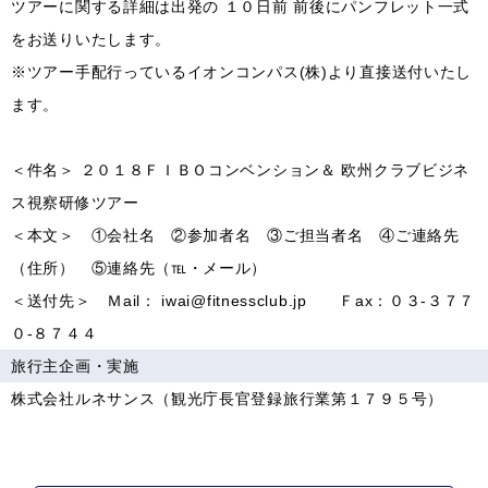
ツアーに関する詳細は出発の １０日前 前後にパンフレット一式
をお送りいたします。
※ツアー手配行っているイオンコンパス(株)より直接送付いたし
ます。
＜件名＞ ２０１８ＦＩＢＯコンベンション＆ 欧州クラブビジネ
ス視察研修ツアー
＜本文＞ ①会社名 ②参加者名 ③ご担当者名 ④ご連絡先
（住所） ⑤連絡先（℡・メール）
＜送付先＞ Ｍail： iwai@fitnessclub.jp Ｆax：０３-３７７
０-８７４４
旅行主企画・実施
株式会社ルネサンス（観光庁長官登録旅行業第１７９５号）