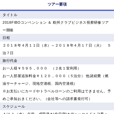
ツアー要項
タイトル
2018FIBOコンベンション ＆ 欧州クラブビジネス視察研修ツア
ー開催
日程
２０１８年４月１１日（水）～２０１８年４月１７日（火） ５
泊７日
旅行代金
お一人様￥５９５，０００ （２名１室利用）
お一人部屋追加料金￥１２０，０００（５泊分） 他諸経費（燃
油サーチャージ、現地空港税、国内空港税）
※お支払いにカードやトラベルローンのご利用はできません。予
めご承知おきください。（会社等への請求書発行可）
スケジュール