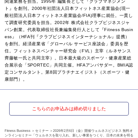
関連業務を担当。1995年 編集長として『クラブマネジメン
ト』を創刊。2000年社団法人日本フィットネス産業協会(現一
般社団法人日本フィットネス産業協会/FIA)理事に就任。一貫し
て調査研究委員を担当。2002年 株式会社クラブビジネスジャ
パン創業。代表取締役社長兼編集発行人として『Fitness Busin
ess』（HFA刊『クラブビジネスインターナショナル』提携）
を創刊。経済産業省「グローバル サービス座談会」委員を歴
任。フィットネスベンチャー研究会（FVL）主宰（ルネサンス
齊藤敏一氏と共同主宰）。日本最大級のスポーツ・健康産業総
合展示会「SPORTEC」共同主催。HFAアンバサダー。BMIA認
定コンサルタント。第8回プラチナエイジスト（スポーツ・健
康部門）。
こちらのお申込みは締め切りました
Fitness Business
セミナー
2026年2月6日（金）開催ウェルネスビジネス 無料オ
ンラインセミナー「ウェルネスを取り入れ、新しい事業をつくり、日本の未来を明る