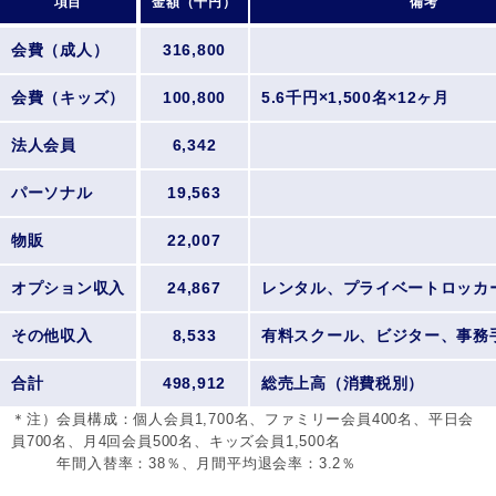
項目
金額（千円）
備考
会費（成人）
316,800
会費（キッズ）
100,800
5.6千円×1,500名×12ヶ月
法人会員
6,342
パーソナル
19,563
物販
22,007
オプション収入
24,867
レンタル、プライベートロッカ
その他収入
8,533
有料スクール、ビジター、事務
合計
498,912
総売上高（消費税別）
＊注）会員構成：個人会員1,700名、ファミリー会員400名、平日会
員700名、月4回会員500名、キッズ会員1,500名
年間入替率：38％、月間平均退会率：3.2％