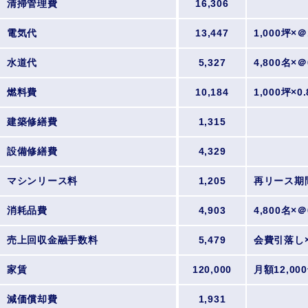
清掃管理費
16,306
電気代
13,447
1,000坪×
水道代
5,327
4,800名×
燃料費
10,184
1,000坪×
建築修繕費
1,315
設備修繕費
4,329
マシンリース料
1,205
再リース期
消耗品費
4,903
4,800名×＠
売上回収金融手数料
5,479
会費引落し×
家賃
120,000
月額12,00
減価償却費
1,931