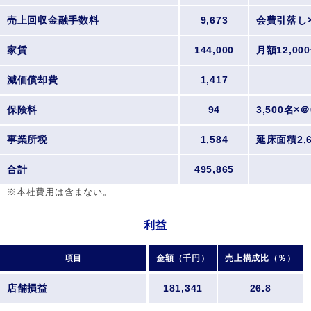
売上回収金融手数料
9,673
会費引落し×
家賃
144,000
月額12,00
減価償却費
1,417
保険料
94
3,500名×＠
事業所税
1,584
延床面積2,6
合計
495,865
※本社費用は含まない。
利益
項目
金額（千円）
売上構成比（％）
店舗損益
181,341
26.8