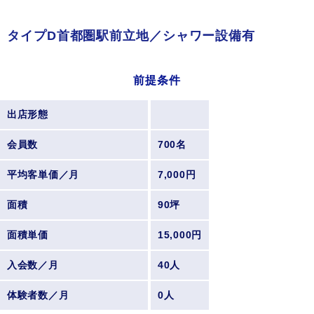
タイプD首都圏駅前立地／シャワー設備有
前提条件
出店形態
会員数
700名
平均客単価／月
7,000円
面積
90坪
面積単価
15,000円
入会数／月
40人
体験者数／月
0人