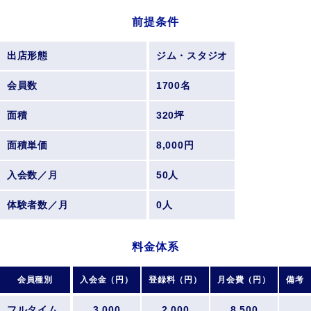
前提条件
出店形態
ジム・スタジオ
会員数
1700名
面積
320坪
面積単価
8,000円
入会数／月
50人
体験者数／月
0人
料金体系
会員種別
入会金（円）
登録料（円）
月会費（円）
備考
フルタイム
3,000
2,000
8,500