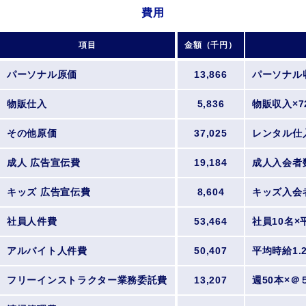
費用
項目
金額（千円）
パーソナル原価
13,866
パーソナル収
物販仕入
5,836
物販収入×7
その他原価
37,025
レンタル仕
成人 広告宣伝費
19,184
成人入会者
キッズ 広告宣伝費
8,604
キッズ入会
社員人件費
53,464
社員10名×
アルバイト人件費
50,407
平均時給1.
フリーインストラクター業務委託費
13,207
週50本×＠