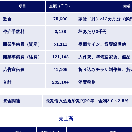
項目
金額（千円）
備考
敷金
75,600
家賃（月）×12カ月分（解
仲介手数料
3,180
坪あたり3千円
開業準備費（資産）
51,111
壁面サイン、音響設備他
開業準備費（経費）
121,108
人件費、準備室家賃、備品
広告宣伝費
41,105
折り込みチラシ制作費、折
合計
292,104
消費税別
資金調達
長期借入金返済期間20年、金利2.0～2.5％
売上高