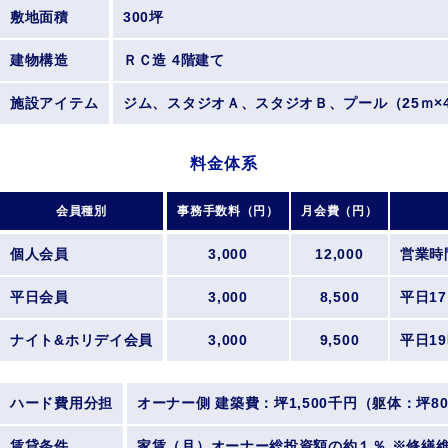
敷地面積
300坪
建物構造
ＲＣ造 4階建て
施設アイテム
ジム、スタジオＡ、スタジオＢ、プール（25ｍ
料金体系
会員種別
事務手数料（円）
月会費（円）
個人会員
3,000
12,000
営業時
平日会員
3,000
8,500
平日17
ナイト&ホリデイ会員
3,000
9,500
平日1
ハード費用分担
オーナー側 建築費：坪1,500千円（躯体：坪
賃貸条件
家賃（月）オーナー総投資額の約１％ ※修繕