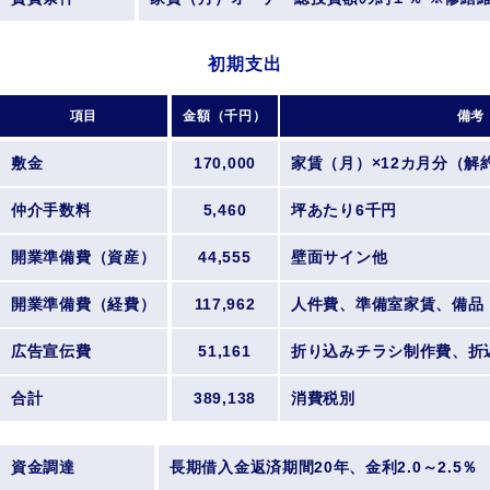
初期支出
項目
金額（千円）
備考
敷金
170,000
家賃（月）×12カ月分（解
仲介手数料
5,460
坪あたり6千円
開業準備費（資産）
44,555
壁面サイン他
開業準備費（経費）
117,962
人件費、準備室家賃、備品
広告宣伝費
51,161
折り込みチラシ制作費、折
合計
389,138
消費税別
資金調達
長期借入金返済期間20年、金利2.0～2.5％