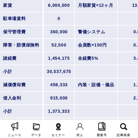
家賃
6,000,000
月額家賃×12ヶ月
13
駐車場賃料
0
保守管理費
360,000
警備システム
0.
障害・賠償保険料
52,500
会員数×150円
0.
諸経費
1,454,175
全経費5%
3.
小計
30,537,675
減価償却費
458,333
内装・設備・備品
1.
借入金利
915,000
2.
小計
1,373,333
合計
31,911,008
74
ニュース
データ
セミナー
求人
最新号
記事検索