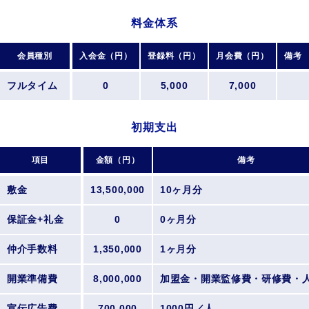
料金体系
会員種別
入会金（円）
登録料（円）
月会費（円）
備考
フルタイム
0
5,000
7,000
初期支出
項目
金額（円）
備考
敷金
13,500,000
10ヶ月分
保証金+礼金
0
0ヶ月分
仲介手数料
1,350,000
1ヶ月分
開業準備費
8,000,000
加盟金・開業監修費・研修費・
宣伝広告費
700,000
1000円／人