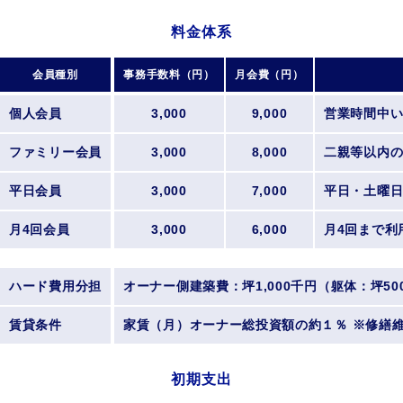
料金体系
会員種別
事務手数料（円）
月会費（円）
個人会員
3,000
9,000
営業時間中
ファミリー会員
3,000
8,000
二親等以内の
平日会員
3,000
7,000
平日・土曜日・
月4回会員
3,000
6,000
月4回まで利
ハード費用分担
オーナー側建築費：坪1,000千円（躯体：坪5
賃貸条件
家賃（月）オーナー総投資額の約１％ ※修繕
初期支出