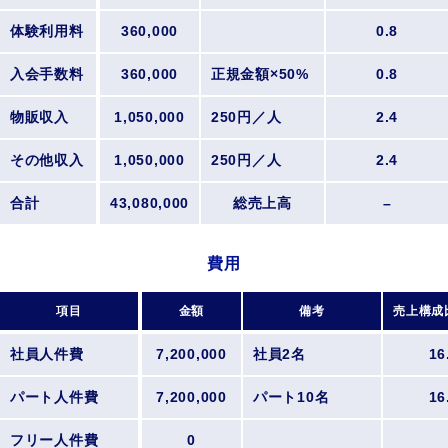
体験利用料
360,000
0.8
入会手数料
360,000
正規金額×50%
0.8
物販収入
1,050,000
250円／人
2.4
その他収入
1,050,000
250円／人
2.4
合計
43,080,000
総売上高
–
費用
項目
金額
備考
売上構成
社員人件費
7,200,000
社員2名
16
パート人件費
7,200,000
パート10名
16
フリー人件費
0