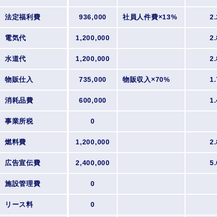
法定福利費
936,000
社員人件費×13%
2.
電気代
1,200,000
2.
水道代
1,200,000
2.
物販仕入
735,000
物販収入×70%
1.
消耗品費
600,000
1.
事業所税
0
燃料費
1,200,000
2.
広告宣伝費
2,400,000
5.
施設管理費
0
リース料
0