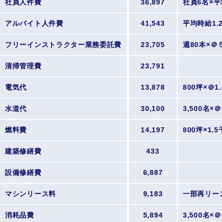
社員人件費
36,897
社員6名×平
アルバイト人件費
41,543
平均時給1.
フリーインストラクター業務委託費
23,705
週80本×＠
清掃管理費
23,791
電気代
13,878
800坪×＠1
水道代
30,100
3,500名×
燃料費
14,197
800坪×1.
建築修繕費
433
設備修繕費
6,887
マシンリース料
9,183
一部再リー
消耗品費
5,894
3,500名×＠