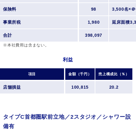
保険料
98
3,500名×＠
事業所税
1,980
延床面積3,3
合計
398,097
※本社費用は含まない。
利益
項目
金額（千円）
売上構成比（％）
店舗損益
100,815
20.2
タイプC首都圏駅前立地／2スタジオ／シャワー設
備有