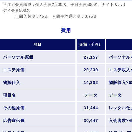
＊注）会員構成：個人会員2,500名、平日会員500名、ナイト＆ホリ
デイ会員500名
年間入替率：45％、月間平均退会率：3.75％
費用
項目
金額（千円）
パーソナル原価
27,157
パーソナル収
エステ原価
29,239
エステ収入×
物販仕入
14,302
物販収入×6
項目名
データ
データ
その他原価
31,444
レンタル仕
広告宣伝費
30,447
入会者数×＠