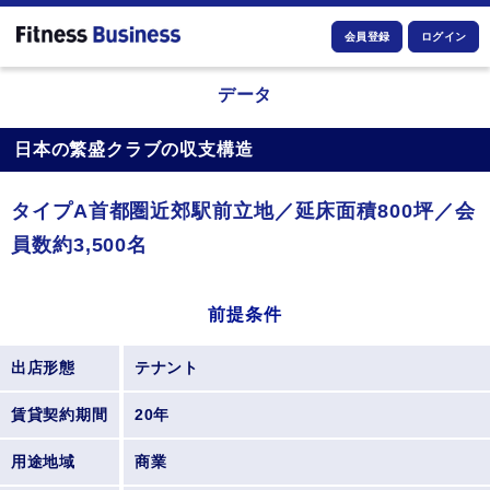
会員登録
ログイン
データ
日本の繁盛クラブの収支構造
タイプA首都圏近郊駅前立地／延床面積800坪／会
員数約3,500名
前提条件
出店形態
テナント
賃貸契約期間
20年
用途地域
商業