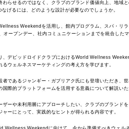
終わらせるのではなく、クラブのブランド価値向上、地域と
につなげるには、どのような設計が必要なのでしょうか。
Wellness Weekendを活用し、館内プログラム、スパ
グ、オープンデー、社内コミュニケーションまでを統合した
ビッドロイドクラブにおけるWorld Wellness Wee
れるウェルネスマーケティングの考え方を学びます。
eekend創設者であるジャンギー・ガブリアク氏にも登壇いただ
の国際的プラットフォームを活用する意義について解説いた
ーザーや未利用層にアプローチしたい、クラブのブランドを
ジャーにとって、実践的なヒントが得られる内容です。
orld Wellness Weekendに向けて、今から準備すべ