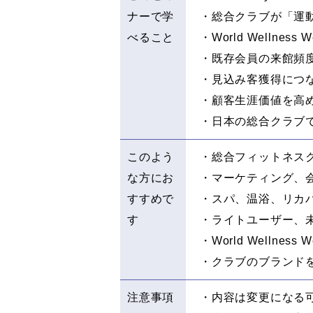
ナーで学
・総合クラブが「運
べること
・World Welln
・既存会員の来館頻
・見込み客獲得につ
・顧客生涯価値を高め
・日本の総合クラブ
このよう
・総合フィットネス
な方にお
・マーケティング、
すすめで
・スパ、温浴、リカ
す
・ライトユーザー、
・World Wellne
・クラブのブランド
注意事項
・内容は変更になる