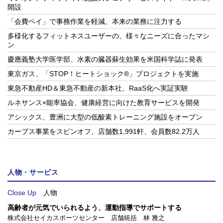
開設
「会費ペイ」で事務作業を軽減、本来の業務に注力する
多様化するフィットネスユーザーの、様々なニーズに合ったマシ
ン
慶應義塾大学医学部、水素の臓器蘇生効果を米国科学誌に発表
東京ガス、「STOP！ヒートショック®」プロジェクトを実施
東急不動産HD＆東急不動産の新本社、RaaS化へ実証実験
ルネサンス×能率協会、健康経営に向けた教育サービスを開発
アシックス、豊洲に大型の低酸素トレーニング施設をオープン
カーブス事業をスピンオフ、店舗数1,991軒、会員数82.2万人
人物・サービス
Close Up
人物
高齢者が元気でいられるよう、運動指導でサポートする
株式会社セイカスポーツセンター 店舗統括 林 雅之