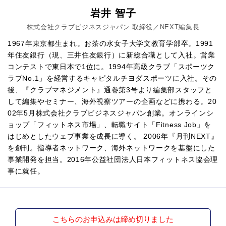
岩井 智子
株式会社クラブビジネスジャパン 取締役／NEXT編集長
1967年東京都生まれ。お茶の水女子大学文教育学部卒。1991
年住友銀行（現、三井住友銀行）に新総合職として入社。営業
コンテストで東日本で1位に。1994年高級クラブ「スポーツク
ラブNo.1」を経営するキャピタルチヨダスポーツに入社。その
後、『クラブマネジメント』通巻第3号より編集部スタッフと
して編集やセミナー、海外視察ツアーの企画などに携わる。20
02年5月株式会社クラブビジネスジャパン創業。オンラインシ
ョップ「フィットネス市場」、転職サイト「Fitness Job」を
はじめとしたウェブ事業を成長に導く。 2006年『月刊NEXT』
を創刊。指導者ネットワーク、海外ネットワークを基盤にした
事業開発を担当。2016年公益社団法人日本フィットネス協会理
事に就任。
こちらのお申込みは締め切りました