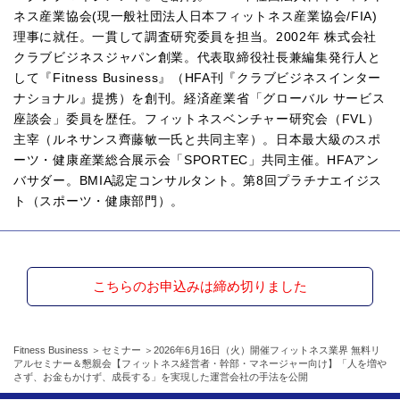
ネス産業協会(現一般社団法人日本フィットネス産業協会/FIA)
理事に就任。一貫して調査研究委員を担当。2002年 株式会社
クラブビジネスジャパン創業。代表取締役社長兼編集発行人と
して『Fitness Business』（HFA刊『クラブビジネスインター
ナショナル』提携）を創刊。経済産業省「グローバル サービス
座談会」委員を歴任。フィットネスベンチャー研究会（FVL）
主宰（ルネサンス齊藤敏一氏と共同主宰）。日本最大級のスポ
ーツ・健康産業総合展示会「SPORTEC」共同主催。HFAアン
バサダー。BMIA認定コンサルタント。第8回プラチナエイジス
ト（スポーツ・健康部門）。
こちらのお申込みは締め切りました
Fitness Business
セミナー
2026年6月16日（火）開催フィットネス業界 無料リ
アルセミナー＆懇親会【フィットネス経営者・幹部・マネージャー向け】「人を増や
さず、お金もかけず、成長する」を実現した運営会社の手法を公開