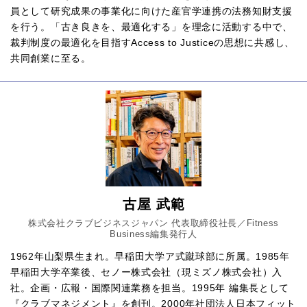
員として研究成果の事業化に向けた産官学連携の法務知財支援
を行う。「古き良きを、最適化する」を理念に活動する中で、
裁判制度の最適化を目指すAccess to Justiceの思想に共感し、
共同創業に至る。
古屋 武範
株式会社クラブビジネスジャパン 代表取締役社長／Fitness
Business編集発行人
1962年山梨県生まれ。早稲田大学ア式蹴球部に所属。1985年
早稲田大学卒業後、セノー株式会社（現ミズノ株式会社）入
社。企画・広報・国際関連業務を担当。1995年 編集長として
『クラブマネジメント』を創刊。2000年社団法人日本フィット