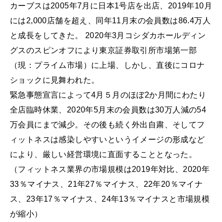
カーブスは2005年7月に日本1号店を出店、2019年10月
には2,000店舗を超え、同年11月末の会員数は86.4万人
と成⻑をしてきた。 2020年3月コシダカホールディン
グスのスピンオフにより東京証券取引所市場第一部
（現：プライム市場）に上場、しかし、直後にコロナ
ショックに見舞われた。
緊急事態宣言によって4月５月のほぼ2か月間にわたり
全店臨時休業、2020年5月末の会員数は30万人減の54
万会員にまで減少。その後も続く外出自粛、そしてフ
ィットネスは感染しやすいというイメージの形成など
により、厳しい経営環境に直面することとなった。
（フィットネス業界の市場規模は2019年対比、2020年
33％マイナス、21年27％マイナス、22年20％マイナ
ス、23年17％マイナス、24年13％マイナスと市場規模
が縮小）