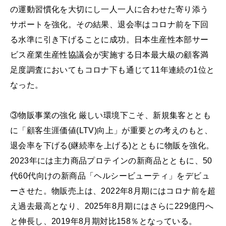
の運動習慣化を大切にし一人一人に合わせた寄り添う
サポートを強化。その結果、退会率はコロナ前を下回
る水準に引き下げることに成功。日本生産性本部サー
ビス産業生産性協議会が実施する日本最大級の顧客満
足度調査においてもコロナ下も通じて11年連続の1位と
なった。
③物販事業の強化 厳しい環境下こそ、新規集客ととも
に「顧客生涯価値(LTV)向上」が重要との考えのもと、
退会率を下げる(継続率を上げる)とともに物販を強化。
2023年には主力商品プロテインの新商品とともに、50
代60代向けの新商品「ヘルシービューティ」をデビュ
ーさせた。物販売上は、2022年8月期にはコロナ前を超
え過去最高となり、2025年8月期にはさらに229億円へ
と伸⻑し、2019年8月期対比158％となっている。