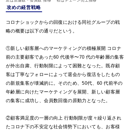
左は店舗数・会員数 推移 右はチェーン売上推移
攻めの経営戦略
コロナショックからの回復における同社グループの戦
略の概要は以下の通りだという。
①新しい顧客層へのマーケティングの積極展開 コロナ
前の主要顧客であった60 代後半〜70 代の年齢層の集客
が外出自粛、行動制限によって困難となった。既存顧
客は丁寧なフォローによって退会から復活をしたもの
の新規集客が壊滅的に。そのため、50代、60 代前半の
年齢層に向けたマーケティングを展開、新しい顧客層
の集客に成功し、会員数回復の原動力となった。
②顧客満足度の一層の向上 行動制限が度々繰り返され
たコロナ下の不安定な社会情勢下においても、お客様