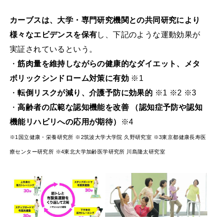
カーブスは、大学・専門研究機関との共同研究により
様々なエビデンスを保有
し、下記のような運動効果が
実証されているという。
・
筋肉量を維持しながらの健康的なダイエット、メタ
ボリックシンドローム対策に有効
※1
・
転倒リスクが減り、介護予防に効果的
※1 ※2 ※3
・
高齢者の広範な認知機能を改善 （認知症予防や認知
機能リハビリへの応用が期待）
※4
※1国立健康・栄養研究所 ※2筑波大学大学院 久野研究室 ※3東京都健康⻑寿医
療センター研究所 ※4東北大学加齢医学研究所 川島隆太研究室