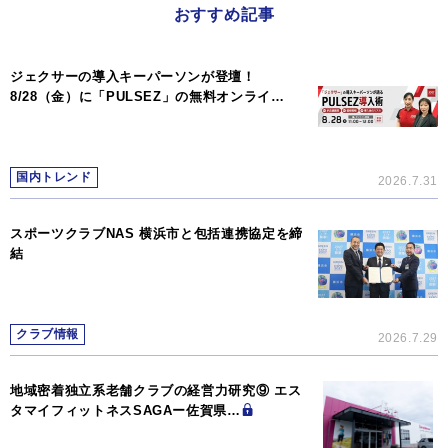
おすすめ記事
ジェクサーの導入キーパーソンが登壇！
8/28（金）に「PULSEZ」の無料オンライ…
国内トレンド
2026.7.31
スポーツクラブNAS 横浜市と包括連携協定を締
結
クラブ情報
2026.7.29
地域密着独立系老舗クラブの経営力研究⑨ エス
タマイフィットネスSAGAー佐賀県…