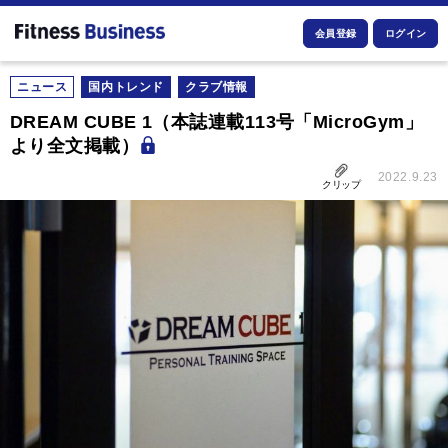
会員登録
ログイン
ニュース
国内トレンド
クラブ情報
DREAM CUBE 1（本誌連載113号「MicroGym」
より全文掲載）
2022.9.23
クリップ