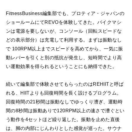
FitnessBusiness編集部でも、プロティア・ジャパンの
ショールームにてREVOを体験してきた。バイクマシ
ンは電源を要しないが、コンソール（回転スピードな
どの表示部分）は充電して利用する。まずは振動なし
で 100RPM以上までスピードを高めてから、一気に振
動レバーを引くと別の抵抗が発生し、短時間でより高
い運動効果を得られるということにも納得できた。
続いて編集部で体験させてもらったのはREHIITと呼ば
れる、HIITよりも回復時間を長く設けるプログラム。
回復時間の21秒間は振動なしでゆっくり漕ぎ、運動時
間の8秒間は振動ありで120RPM以上の速さで漕ぐとい
う動作を4セットほど繰り返した。振動を止めた直後
は、脚の内部にじんわりとした感覚が巡った。サウナ