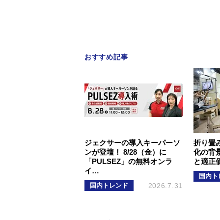
おすすめ記事
ジェクサーの導入キーパーソ
折り畳
ンが登壇！ 8/28（金）に
化の背
「PULSEZ」の無料オンラ
と適正
イ…
国内ト
国内トレンド
2026.7.31