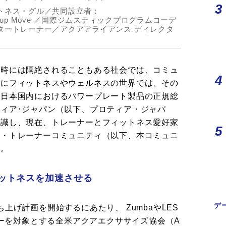
トネス・グル／共同設立者：
 Group Move ／国際ジムスティックプログラムコーデ
タートレーナー／アクアアライアンス ディレクタ
、時には隔絶されることもある社会では、コミュ
特にフィットネスやウェルネスの世界では、その
。日本国内におけるパワープレート製品の正規総
ィア･ジャパン（以下、プロティア・ジャパ
認識し、現在、トレーナーとフィットネス愛好家
ト・トレーナーコミュニティ（以下、本コミュニ
だ。
ットネスを加速させる
デ
上げ計画を開始するにあたり、 ZumbaやLES
ターを対象とする全米アクアエクササイズ協会（A