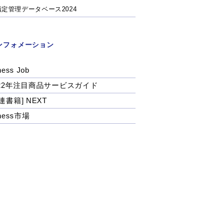
指定管理データベース2024
ンフォメーション
ness Job
022年注目商品サービスガイド
連書籍] NEXT
tness市場