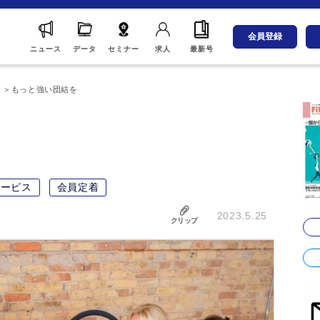
会員登録
ニュース
データ
セミナー
求人
最新号
ム
もっと強い団結を
サービス
会員定着
2023.5.25
クリップ