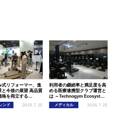
み式リフォーマー、進
利用者の継続率と満足度を高
景と今後の展望 高品質
める医療連携型クラブ運営と
価格を両立する…
は ～Technogym Ecosyst…
レンド
2026.7.25
メディカル
2026.7.25