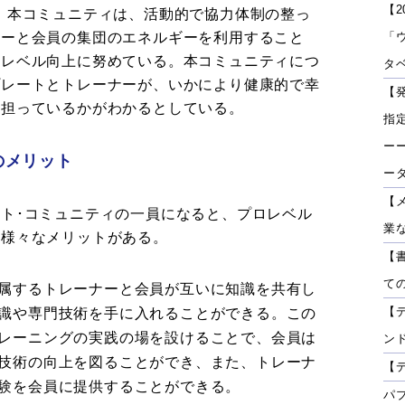
【2
。本コミュニティは、活動的で協力体制の整っ
ナーと会員の集団のエネルギーを利用すること
「
のレベル向上に努めている。本コミュニティにつ
タベ
プレートとトレーナーが、いかにより健康的で幸
【
を担っているかがわかるとしている。
指
ーー
のメリット
ー
【
ト･コミュニティの一員になると、プロレベル
業
ど様々なメリットがある。
【
て
属するトレーナーと会員が互いに知識を共有し
【
識や専門技術を手に入れることができる。この
レーニングの実践の場を設けることで、会員は
ン
技術の向上を図ることができ、また、トレーナ
【
験を会員に提供することができる。
パ