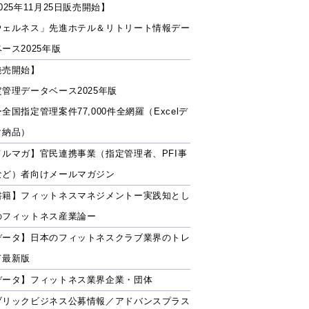
025年11月25日販売開始】
ウェルネス」先進ホテル＆リトリート情報デー
ース2025年版
発売開始】
定管理データベース2025年版
全国指定管理案件77,000件全網羅（Excelデ
タ納品）
メルマガ】官民連携事業（指定管理者、PFI事
など）者向けメールマガジン
書籍】フィットネスマネジメントー実践知とし
のフィットネス産業論ー
データ】日本のフィットネスクラブ業界のトレ
ド最新版
データ】フィットネス業界企業・団体
ブリックビジネス公募情報／アドバンスプラス