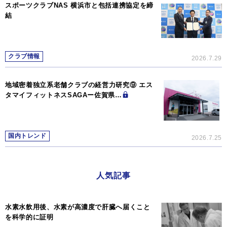
スポーツクラブNAS 横浜市と包括連携協定を締
結
クラブ情報
2026.7.29
地域密着独立系老舗クラブの経営力研究⑨ エス
タマイフィットネスSAGAー佐賀県…
国内トレンド
2026.7.25
人気記事
水素水飲用後、水素が高濃度で肝臓へ届くこと
を科学的に証明