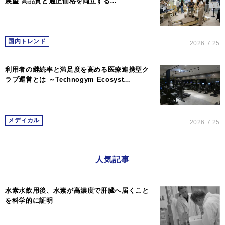
展望 高品質と適正価格を両立する…
国内トレンド
2026.7.25
利用者の継続率と満足度を高める医療連携型ク
ラブ運営とは ～Technogym Ecosyst…
メディカル
2026.7.25
人気記事
水素水飲用後、水素が高濃度で肝臓へ届くこと
を科学的に証明