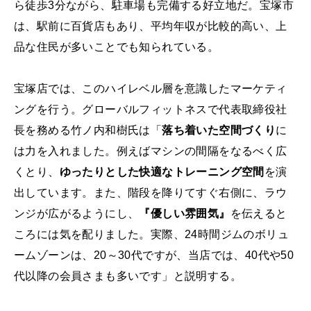
ら徒歩3分ながら、駐車場も完備する好立地だ。宝塚市
は、駅前に百貨店もあり、平均年収が比較的高い、上
品な住民が多いことでも知られている。
宝塚店では、このハイレベル層を意識したマーケティ
ングを行う。グローバルフィットネスで代表取締役社
長を務める竹ノ内和樹氏は「
落ち着いた空間づくり
に
は力を入れました。例えばマシンの間隔をなるべく広
くとり、
ゆったりとした快適なトレーニング空間
を演
出しています。また、階段を降りてすぐ右側に、ラウ
ンジが広がるようにし、
『優しい雰囲気』
を伝えると
ころには気を配りました。実際、24時間ジムのボリュ
ームゾーンは、20～30代ですが、当店では、40代や50
代以降の会員さまも多いです」と説明する。