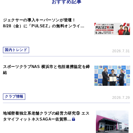
おすすめ記事
ジェクサーの導入キーパーソンが登壇！
8/28（金）に「PULSEZ」の無料オンライ…
国内トレンド
2026.7.31
スポーツクラブNAS 横浜市と包括連携協定を締
結
クラブ情報
2026.7.29
地域密着独立系老舗クラブの経営力研究⑨ エス
タマイフィットネスSAGAー佐賀県…