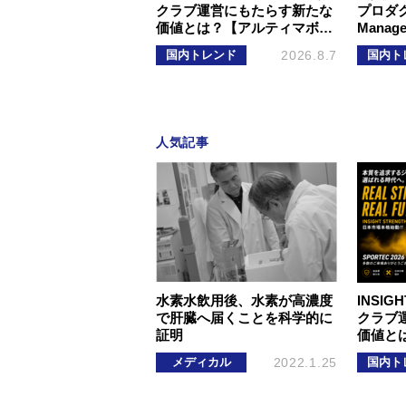
クラブ運営にもたらす新たな
プロダクト
価値とは？【アルティマボ…
Mana
国内トレンド
2026.8.7
国内ト
人気記事
水素水飲用後、水素が高濃度
INSIGH
で肝臓へ届くことを科学的に
クラブ
証明
価値と
メディカル
2022.1.25
国内ト