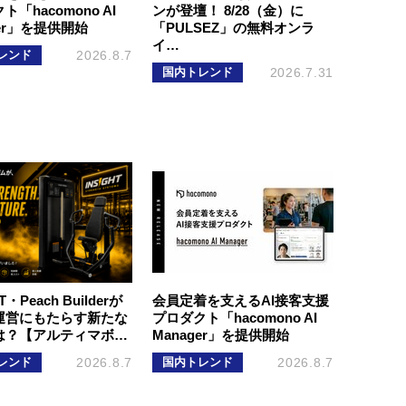
「hacomono AI
ンが登壇！ 8/28（金）に
ger」を提供開始
「PULSEZ」の無料オンラ
イ…
レンド
2026.8.7
国内トレンド
2026.7.31
T・Peach Builderが
会員定着を支えるAI接客支援
運営にもたらす新たな
プロダクト「hacomono AI
は？【アルティマボ…
Manager」を提供開始
レンド
2026.8.7
国内トレンド
2026.8.7