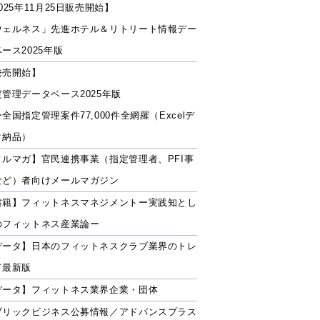
025年11月25日販売開始】
ウェルネス」先進ホテル＆リトリート情報デー
ース2025年版
発売開始】
定管理データベース2025年版
全国指定管理案件77,000件全網羅（Excelデ
タ納品）
メルマガ】官民連携事業（指定管理者、PFI事
など）者向けメールマガジン
書籍】フィットネスマネジメントー実践知とし
のフィットネス産業論ー
データ】日本のフィットネスクラブ業界のトレ
ド最新版
データ】フィットネス業界企業・団体
ブリックビジネス公募情報／アドバンスプラス