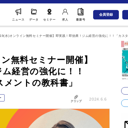
会員登録
ニュース
データ
セミナー
求人
最新号
/19(水)オンライン無料セミナー開催】即実践！即効果！ジム経営の強化に！！「カス
ライン無料セミナー開催】
ジム経営の強化に！！
スメントの教科書」
ー
2024.6.6
クリップ