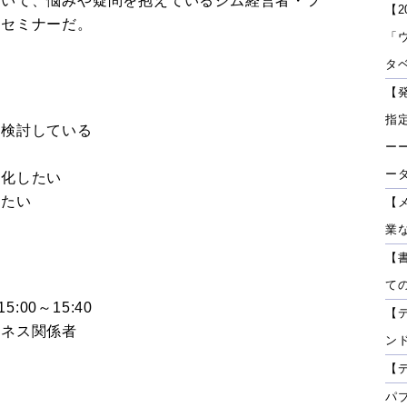
ついて、悩みや疑問を抱えているジム経営者・フ
【2
のセミナーだ。
「
タベ
【
指
を検討している
ーー
ー
強化したい
いたい
【
業
【
て
:00～15:40
【
ネス関係者
ン
【
パ