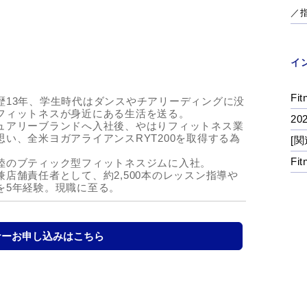
／
イ
Fit
歴13年、学生時代はダンスやチアリーディングに没
フィットネスが身近にある生活を送る。
2
ュアリーブランドへ入社後、やはりフィットネス業
い、全米ヨガアライアンスRYT200を取得する為
[関
Fi
陸のブティック型フィットネスジムに入社。
店舗責任者として、約2,500本のレッスン指導や
を5年経験。現職に至る。
ナーお申し込みはこちら