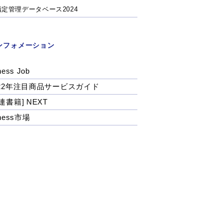
指定管理データベース2024
ンフォメーション
ness Job
022年注目商品サービスガイド
連書籍] NEXT
tness市場