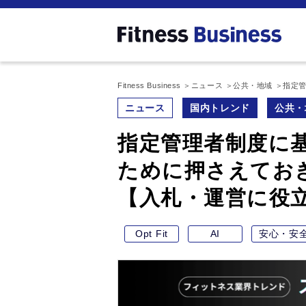
Fitness Business
ニュース
公共・地域
指定
ニュース
国内トレンド
公共・
指定管理者制度に
ために押さえてお
【入札・運営に役
Opt Fit
AI
安心・安