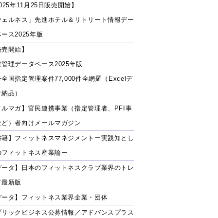
025年11月25日販売開始】
ウェルネス」先進ホテル＆リトリート情報デー
ース2025年版
発売開始】
定管理データベース2025年版
全国指定管理案件77,000件全網羅（Excelデ
タ納品）
メルマガ】官民連携事業（指定管理者、PFI事
など）者向けメールマガジン
書籍】フィットネスマネジメントー実践知とし
のフィットネス産業論ー
データ】日本のフィットネスクラブ業界のトレ
ド最新版
データ】フィットネス業界企業・団体
ブリックビジネス公募情報／アドバンスプラス