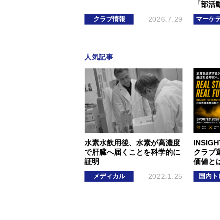
「部活
クラブ情報
2026.7.29
マーケ
人気記事
水素水飲用後、水素が高濃度
INSIGH
で肝臓へ届くことを科学的に
クラブ
証明
価値と
メディカル
2022.1.25
国内ト