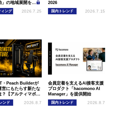
動」の地域展開を…
2026
ティング
2026.7.25
国内トレンド
2026.7.15
T・Peach Builderが
会員定着を支えるAI接客支援
運営にもたらす新たな
プロダクト「hacomono AI
は？【アルティマボ…
Manager」を提供開始
レンド
2026.8.7
国内トレンド
2026.8.7