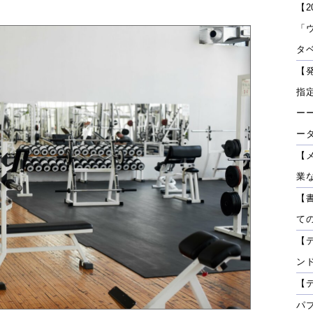
【2
「
タベ
【
指
ーー
ー
【
業
【
て
【
ン
【
パ