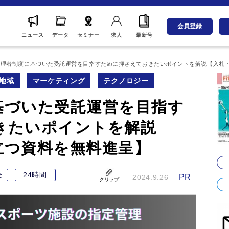
会員登録
ニュース
データ
セミナー
求人
最新号
管理者制度に基づいた受託運営を目指すために押さえておきたいポイントを解説【入札
地域
マーケティング
テクノロジー
基づいた受託運営を目指す
きたいポイントを解説
立つ資料を無料進呈】
全
24時間
PR
2024.9.26
クリップ