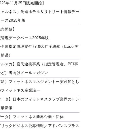
025年11月25日販売開始】
ウェルネス」先進ホテル＆リトリート情報デー
ース2025年版
発売開始】
定管理データベース2025年版
全国指定管理案件77,000件全網羅（Excelデ
タ納品）
メルマガ】官民連携事業（指定管理者、PFI事
など）者向けメールマガジン
書籍】フィットネスマネジメントー実践知とし
のフィットネス産業論ー
データ】日本のフィットネスクラブ業界のトレ
ド最新版
データ】フィットネス業界企業・団体
ブリックビジネス公募情報／アドバンスプラス