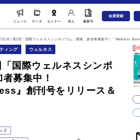
会員登録
ニュース
データ
セミナー
求人
最新号
27日(木) 第2回「国際ウェルネスシンポジウム」開催、参加者募集中！『Wellness Bu
ティング
ウェルネス
第2回「国際ウェルネスシンポ
加者募集中！
usiness』創刊号をリリース＆
ンド