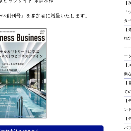
25 東京ビッグサイト 東展示棟
【2
「
usiness創刊号』を参加者に贈呈いたします。
タベ
【
指
ーー
ー
【
業
【
て
【
ン
【
パ