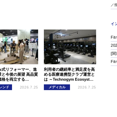
／
イ
Fit
2
[関
Fi
み式リフォーマー、進
利用者の継続率と満足度を高
景と今後の展望 高品質
める医療連携型クラブ運営と
価格を両立する…
は ～Technogym Ecosyst…
レンド
2026.7.25
メディカル
2026.7.25