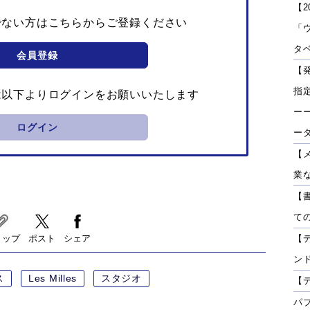
【2
でない方はこちらからご登録ください
「
タベ
会員登録
【
指
は以下よりログインをお願いいたします
ーー
ログイン
ー
【
業
【
て
リップ
ポスト
シェア
【
ン
ス
Les Milles
スタジオ
【
パ