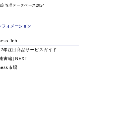
指定管理データベース2024
ンフォメーション
ness Job
022年注目商品サービスガイド
連書籍] NEXT
tness市場