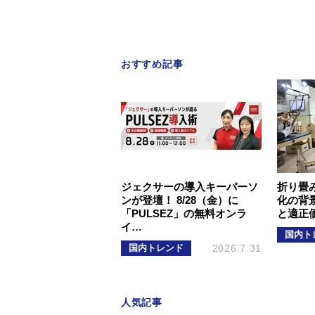
おすすめ記事
ジェクサーの導入キーパーソ
折り畳
ンが登壇！ 8/28（金）に
化の背
「PULSEZ」の無料オンラ
と適正
イ…
国内ト
国内トレンド
2026.7.31
人気記事