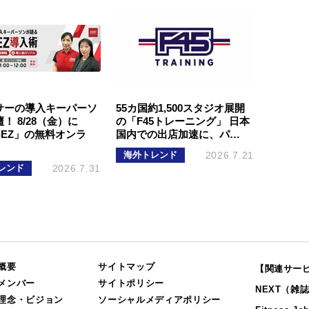
サーの導入キーパーソ
55カ国約1,500スタジオ展開
！ 8/28（金）に
の「F45トレーニング」 日本
SEZ」の無料オンラ
国内での出店加速に、パ…
海外トレンド
2026.7.21
レンド
2026.7.31
概要
サイトマップ
【関連サー
メンバー
サイトポリシー
NEXT（雑
理念・ビジョン
ソーシャルメディアポリシー