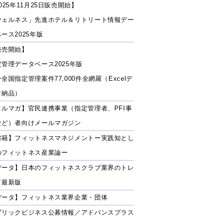
025年11月25日販売開始】
ウェルネス」先進ホテル＆リトリート情報デー
ース2025年版
発売開始】
定管理データベース2025年版
全国指定管理案件77,000件全網羅（Excelデ
タ納品）
メルマガ】官民連携事業（指定管理者、PFI事
など）者向けメールマガジン
書籍】フィットネスマネジメントー実践知とし
のフィットネス産業論ー
データ】日本のフィットネスクラブ業界のトレ
ド最新版
データ】フィットネス業界企業・団体
ブリックビジネス公募情報／アドバンスプラス