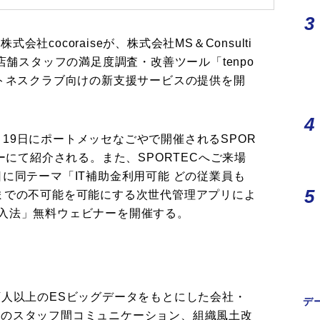
社cocoraiseが、株式会社MS＆Consulti
、店舗スタッフの満足度調査・改善ツール「tenpo
ットネスクラブ向けの新支援サービスの提供を開
17～19日にポートメッセなごやで開催されるSPOR
ナーにて紹介される。また、SPORTECへご来場
に同テーマ「IT補助金利用可能 どの従業員も
までの不可能を可能にする次世代管理アプリによ
入法」無料ウェビナーを開催する。
128万人以上のESビッグデータをもとにした会社・
デ
場のスタッフ間コミュニケーション、組織風土改