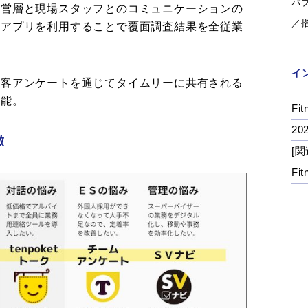
パ
経営層と現場スタッフとのコミュニケーションの
／
同アプリを利用することで覆面調査結果を全従業
イ
顧客アンケートを通じてタイムリーに共有される
可能。
Fit
2
徴
[関
Fi