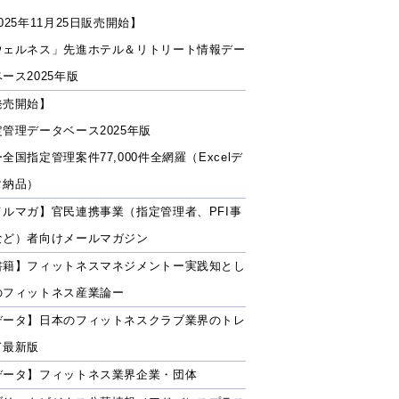
025年11月25日販売開始】
ウェルネス」先進ホテル＆リトリート情報デー
ース2025年版
発売開始】
定管理データベース2025年版
全国指定管理案件77,000件全網羅（Excelデ
タ納品）
メルマガ】官民連携事業（指定管理者、PFI事
など）者向けメールマガジン
書籍】フィットネスマネジメントー実践知とし
のフィットネス産業論ー
データ】日本のフィットネスクラブ業界のトレ
ド最新版
データ】フィットネス業界企業・団体