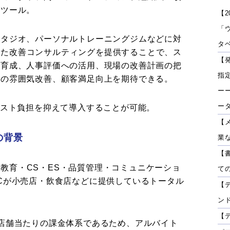
るツール。
【2
「
スタジオ、パーソナルトレーニングジムなどに対
タベ
を使った改善コンサルティングを提供することで、ス
【
の育成、人事評価への活用、現場の改善計画の把
指
舗の雰囲気改善、顧客満足向上を期待できる。
ーー
ー
コスト負担を抑えて導入することが可能。
【
供の背景
業
【
舗の教育・CS・ES・品質管理・コミュニケーショ
て
Cが小売店・飲食店などに提供しているトータル
【
ン
【
店舗当たりの課金体系であるため、アルバイト