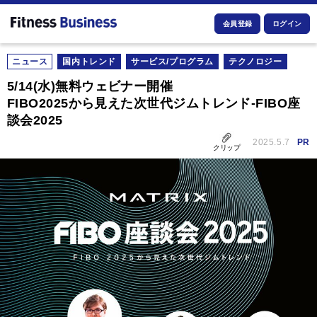
会員登録
ログイン
ニュース
国内トレンド
サービス/プログラム
テクノロジー
5/14(水)無料ウェビナー開催
FIBO2025から見えた次世代ジムトレンド-FIBO座
談会2025
2025.5.7
PR
クリップ