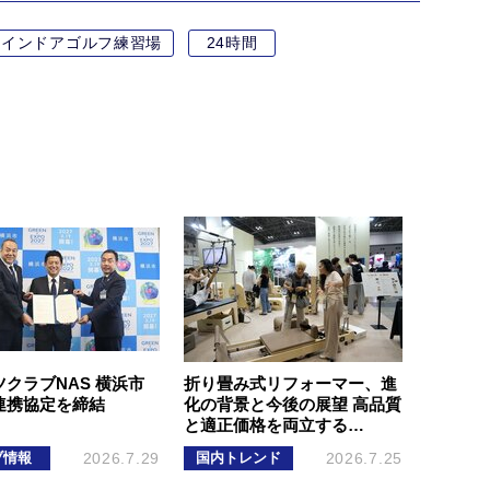
インドアゴルフ練習場
24時間
クラブNAS 横浜市
折り畳み式リフォーマー、進
連携協定を締結
化の背景と今後の展望 高品質
と適正価格を両立する…
ブ情報
2026.7.29
国内トレンド
2026.7.25