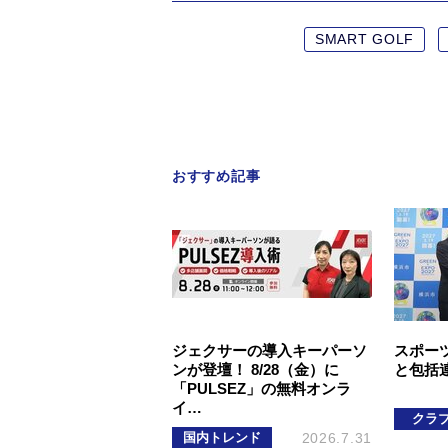
SMART GOLF
おすすめ記事
ジェクサーの導入キーパーソ
スポーツ
ンが登壇！ 8/28（金）に
と包括
「PULSEZ」の無料オンラ
イ…
クラ
国内トレンド
2026.7.31