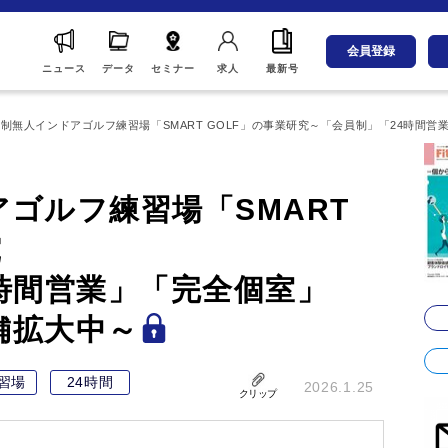
会員登録
ニュース
データ
セミナー
求人
最新号
制無人インドアゴルフ練習場「SMART GOLF」の事業研究～「会員制」「24時間
ゴルフ練習場「SMART
究
時間営業」「完全個室」
舗拡大中～
習場
24時間
2026.1.25
クリップ