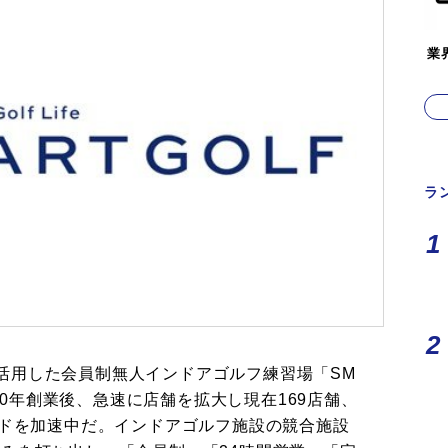
業
ラ
ITを活用した会員制無人インドアゴルフ練習場「SM
020年創業後、急速に店舗を拡大し現在169店舗、
ードを加速中だ。インドアゴルフ施設の競合施設