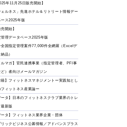
025年11月25日販売開始】
ウェルネス」先進ホテル＆リトリート情報デー
ース2025年版
発売開始】
定管理データベース2025年版
全国指定管理案件77,000件全網羅（Excelデ
タ納品）
メルマガ】官民連携事業（指定管理者、PFI事
など）者向けメールマガジン
書籍】フィットネスマネジメントー実践知とし
のフィットネス産業論ー
データ】日本のフィットネスクラブ業界のトレ
ド最新版
データ】フィットネス業界企業・団体
ブリックビジネス公募情報／アドバンスプラス