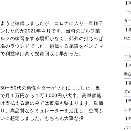
【2
「
タベ
しようと準備しましたが、コロナに入り一旦様子
【
ンしたのが2021年４月です。当時のゴルフ業
ゴルフの練習をする場所がなく、郊外の打ちっぱ
指
フ場のラウンドでした。類似する施設をベンチマ
ーー
化で利益率は高く投資回収も早かった。
ー
【
業
【
30〜50代の男性をターゲットにしました。当
て
で月１万円から１万3,000円が大半。高単価施
【
だけ支払える層のみでは市場も狭まります。単価
ン
より、高品質なシミュレーターを活用し、空間も
らいに想定しました。もちろん大事な投
【
パ