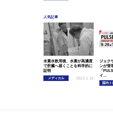
人気記事
水素水飲用後、水素が高濃度
ジェク
で肝臓へ届くことを科学的に
ンが登壇
証明
「PUL
イ…
メディカル
2022.1.25
国内ト