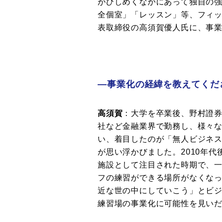
がひしめくなかにあって独自の強
全個室」「レッスン」等、フィ
表取締役の高須賀優人氏に、事
―事業化の経緯を教えてくだ
高須賀
：大学を卒業後、野村證券
社など金融業界で勤務し、様々
い、着目したのが「無人ビジネ
が思い浮かびました。2010年
施設として注目された時期で、
フの練習ができる場所がなくな
近な世の中にしていこう」とビ
練習場の事業化に可能性を見い