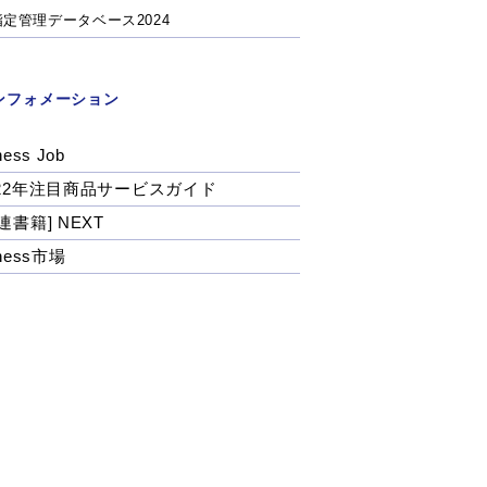
指定管理データベース2024
ンフォメーション
ness Job
022年注目商品サービスガイド
連書籍] NEXT
tness市場