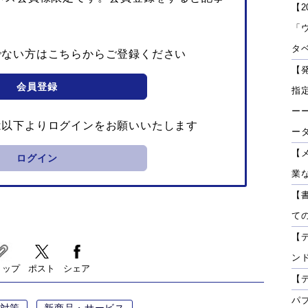
【2
「
タベ
でない方はこちらからご登録ください
【
会員登録
指
ーー
は以下よりログインをお願いいたします
ー
【
ログイン
業
【
て
【
ン
リップ
ポスト
シェア
【
パ
対策
新商品・サービス