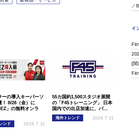
／
イ
Fit
2
[関
Fi
サーの導入キーパーソ
55カ国約1,500スタジオ展開
！ 8/28（金）に
の「F45トレーニング」 日本
SEZ」の無料オンラ
国内での出店加速に、パ…
海外トレンド
2026.7.21
レンド
2026.7.31