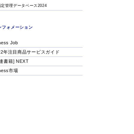
指定管理データベース2024
ンフォメーション
ness Job
022年注目商品サービスガイド
連書籍] NEXT
tness市場