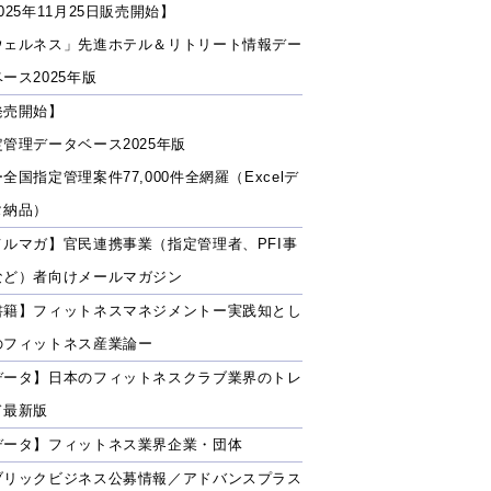
025年11月25日販売開始】
ウェルネス」先進ホテル＆リトリート情報デー
ース2025年版
発売開始】
定管理データベース2025年版
全国指定管理案件77,000件全網羅（Excelデ
タ納品）
メルマガ】官民連携事業（指定管理者、PFI事
など）者向けメールマガジン
書籍】フィットネスマネジメントー実践知とし
のフィットネス産業論ー
データ】日本のフィットネスクラブ業界のトレ
ド最新版
データ】フィットネス業界企業・団体
ブリックビジネス公募情報／アドバンスプラス