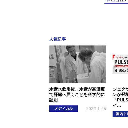
人気記事
水素水飲用後、水素が高濃度
ジェク
で肝臓へ届くことを科学的に
ンが登壇
証明
「PUL
イ…
メディカル
2022.1.25
国内ト