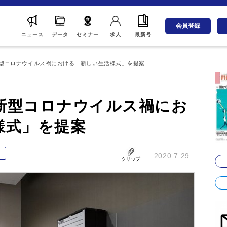
会員登録
ニュース
データ
セミナー
求人
最新号
型コロナウイルス禍における「新しい生活様式」を提案
新型コロナウイルス禍にお
様式」を提案
ス
2020.7.29
クリップ