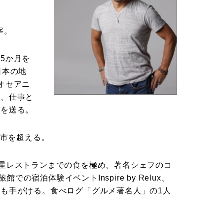
宰。
5か月を
日本の地
オセアニ
ら、仕事と
ルを送る。
都市を超える。
星レストランまでの食を極め、著名シェフのコ
館での宿泊体験イベントInspire by Relux、
も手がける。食べログ「グルメ著名人」の1人