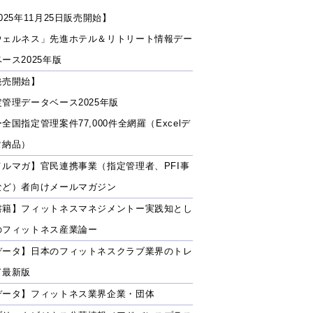
025年11月25日販売開始】
ウェルネス」先進ホテル＆リトリート情報デー
ース2025年版
発売開始】
定管理データベース2025年版
全国指定管理案件77,000件全網羅（Excelデ
タ納品）
メルマガ】官民連携事業（指定管理者、PFI事
など）者向けメールマガジン
書籍】フィットネスマネジメントー実践知とし
のフィットネス産業論ー
データ】日本のフィットネスクラブ業界のトレ
ド最新版
データ】フィットネス業界企業・団体