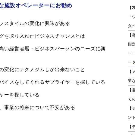
な施設オペレーターにお勧め
【2
「
フスタイルの変化に興味がある
タベ
【
グを取り入れたビジネスチャンスとは
指
高い経営者層・ビジネスパーソンのニーズに興
ーー
ー
の変化にテクノジムしか出来ないこと
【
業
バイスをしてくれるサプライヤーを探している
【
ヤーを探している
て
、事業の将来について不安がある
【
ン
【