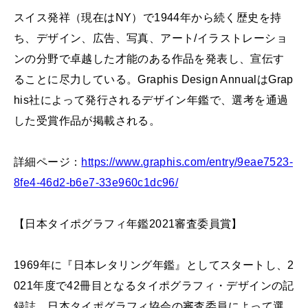
スイス発祥（現在はNY）で1944年から続く歴史を持
ち、デザイン、広告、写真、アート/イラストレーショ
ンの分野で卓越した才能のある作品を発表し、宣伝す
ることに尽力している。Graphis Design AnnualはGrap
his社によって発行されるデザイン年鑑で、選考を通過
した受賞作品が掲載される。
詳細ページ：
https://www.graphis.com/entry/9eae7523-
8fe4-46d2-b6e7-33e960c1dc96/
【日本タイポグラフィ年鑑2021審査委員賞】
1969年に『日本レタリング年鑑』としてスタートし、2
021年度で42冊目となるタイポグラフィ・デザインの記
録誌。日本タイポグラフィ協会の審査委員によって選