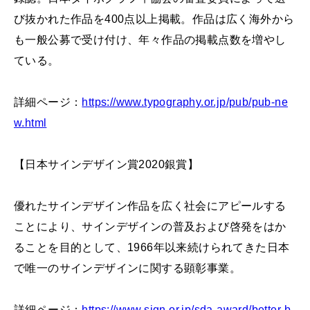
び抜かれた作品を400点以上掲載。作品は広く海外から
も一般公募で受け付け、年々作品の掲載点数を増やし
ている。
詳細ページ：
https://www.typography.or.jp/pub/pub-ne
w.html
【日本サインデザイン賞2020銀賞】
優れたサインデザイン作品を広く社会にアピールする
ことにより、サインデザインの普及および啓発をはか
ることを目的として、1966年以来続けられてきた日本
で唯一のサインデザインに関する顕彰事業。
詳細ページ：
https://www.sign.or.jp/sda-award/better-b