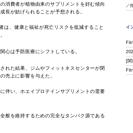
症の消費者が植物由来のサプリメントを好む傾向
／
の成長が妨げられることが予想される。
消費者は、健康と福祉が死亡リスクを低減すること
イ
た。
Fit
の関心は予防医療にシフトしている。
2
[関
施された結果、ジムやフィットネスセンターが閉
Fi
トの売上に影響を与えた。
和に伴い、ホエイプロテインサプリメントの需要
康全般を維持するための完全なタンパク源である