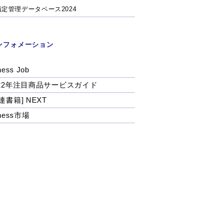
指定管理データベース2024
ンフォメーション
ness Job
022年注目商品サービスガイド
連書籍] NEXT
tness市場