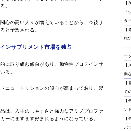
【2
いる。
「
タベ
に関心の高い人々が増えていることから、今後サ
すると予想される。
【
指
テインサプリメント市場を独占
ーー
ー
極的に取り組む傾向があり、動物性プロテインサ
【
ている。
業
【
ズドニュートリションの傾向が高まっており、製
て
。
【
ン
製品は、入手のしやすさと強力なアミノプロファ
ーカーにますます好まれるようになっている。
【
パ