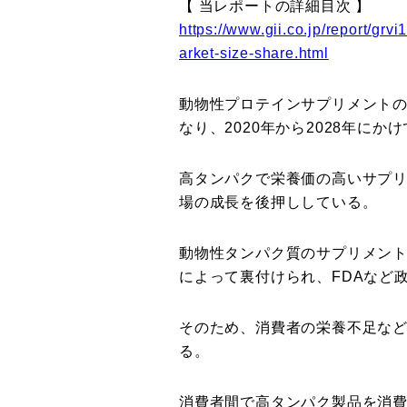
【 当レポートの詳細目次 】
https://www.gii.co.jp/report/g
arket-size-share.html
動物性プロテインサプリメントの市場
なり、2020年から2028年にか
高タンパクで栄養価の高いサプ
場の成長を後押ししている。
動物性タンパク質のサプリメン
によって裏付けられ、FDAなど
そのため、消費者の栄養不足な
る。
消費者間で高タンパク製品を消