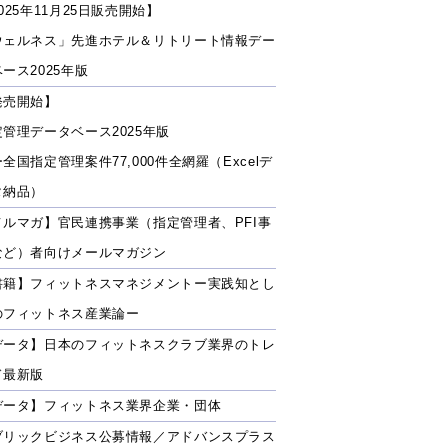
025年11月25日販売開始】
ウェルネス」先進ホテル＆リトリート情報デー
ース2025年版
発売開始】
定管理データベース2025年版
全国指定管理案件77,000件全網羅（Excelデ
タ納品）
メルマガ】官民連携事業（指定管理者、PFI事
など）者向けメールマガジン
書籍】フィットネスマネジメントー実践知とし
のフィットネス産業論ー
データ】日本のフィットネスクラブ業界のトレ
ド最新版
データ】フィットネス業界企業・団体
ブリックビジネス公募情報／アドバンスプラス