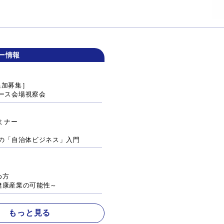
ー情報
追加募集］
a レース会場視察会
ミナー
の「自治体ビジネス」入門
め方
健康産業の可能性～
報 もっと見る