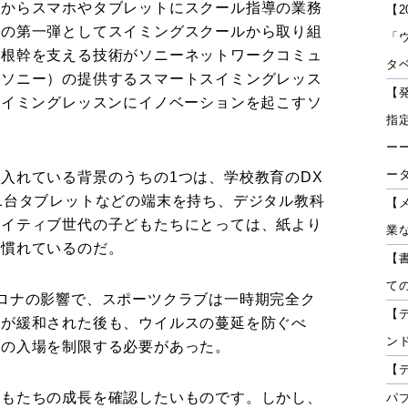
紙からスマホやタブレットにスクール指導の業務
【2
その第一弾としてスイミングスクールから取り組
「
の根幹を支える技術がソニーネットワークコミュ
タベ
、ソニー）の提供するスマートスイミングレッス
【
スイミングレッスンにイノベーションを起こすソ
指
ーー
ー
入れている背景のうちの1つは、学校教育のDX
1台タブレットなどの端末を持ち、デジタル教科
【
ネイティブ世代の子どもたちにとっては、紙より
業
に慣れているのだ。
【
て
ロナの影響で、スポーツクラブは一時期完全ク
【
れが緩和された後も、ウイルスの蔓延を防ぐべ
ン
スの入場を制限する必要があった。
【
どもたちの成長を確認したいものです。しかし、
パ