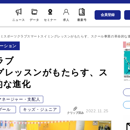
会員登録
ニュース
データ
セミナー
求人
最新号
ナミスポーツクラブスマートスイミングレッスンがもたらす、スクール事業の革命的な
ーション
ラブ
グレッスンがもたらす、ス
的な進化
マネージャー・支配人
プール
キッズ・ジュニア
2022.11.25
クリップ済み