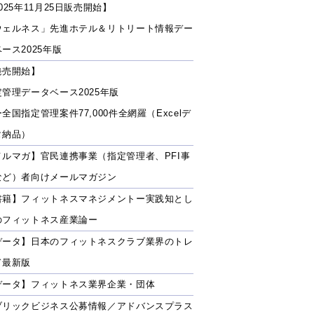
025年11月25日販売開始】
ウェルネス」先進ホテル＆リトリート情報デー
ース2025年版
発売開始】
定管理データベース2025年版
全国指定管理案件77,000件全網羅（Excelデ
タ納品）
メルマガ】官民連携事業（指定管理者、PFI事
など）者向けメールマガジン
書籍】フィットネスマネジメントー実践知とし
のフィットネス産業論ー
データ】日本のフィットネスクラブ業界のトレ
ド最新版
データ】フィットネス業界企業・団体
ブリックビジネス公募情報／アドバンスプラス