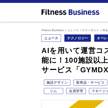
Fitness Business
ニュース
テクノロジー
AI
ニュース
テクノロジー
オペレ
AIを用いて運営コ
能に！100施設以
サービス「GYMD
施設デザイン
新商品・サービス
ジム
会員管理
マネージ