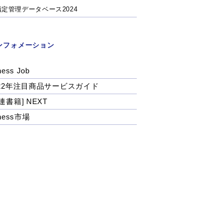
指定管理データベース2024
ンフォメーション
ness Job
022年注目商品サービスガイド
連書籍] NEXT
tness市場