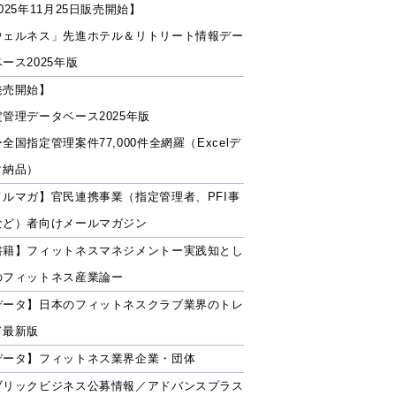
025年11月25日販売開始】
ウェルネス」先進ホテル＆リトリート情報デー
ース2025年版
発売開始】
定管理データベース2025年版
全国指定管理案件77,000件全網羅（Excelデ
タ納品）
メルマガ】官民連携事業（指定管理者、PFI事
など）者向けメールマガジン
書籍】フィットネスマネジメントー実践知とし
のフィットネス産業論ー
データ】日本のフィットネスクラブ業界のトレ
ド最新版
データ】フィットネス業界企業・団体
ブリックビジネス公募情報／アドバンスプラス