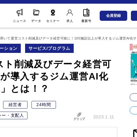
会員登録
ニュース
データ
セミナー
求人
最新号
を用いて運営コスト削減及びデータ経営可能に！100施設以上が導入するジム運営AI化サ
ーション
サービス/プログラム
スト削減及びデータ経営可
上が導入するジム運営AI化
X」とは！？
経営者
24時間
ャー・支配人
2023.1.11
クリップ