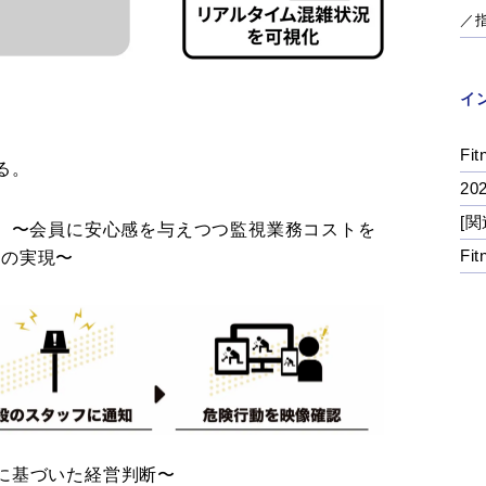
／
イ
Fit
る。
2
[関
） 〜会員に安心感を与えつつ監視業務コストを
Fi
営の実現〜
に基づいた経営判断〜