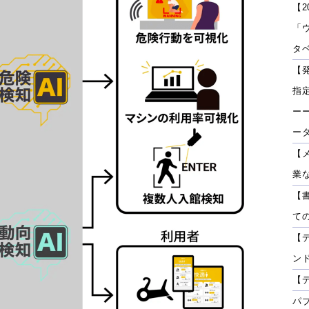
【2
「
タベ
【
指
ーー
ー
【
業
【
て
【
ン
【
パ