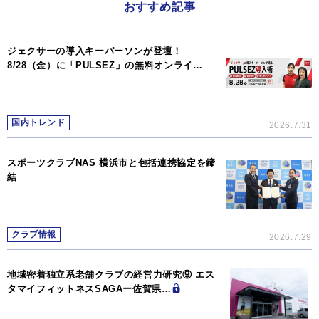
おすすめ記事
ジェクサーの導入キーパーソンが登壇！
8/28（金）に「PULSEZ」の無料オンライ…
国内トレンド
2026.7.31
スポーツクラブNAS 横浜市と包括連携協定を締
結
クラブ情報
2026.7.29
地域密着独立系老舗クラブの経営力研究⑨ エス
タマイフィットネスSAGAー佐賀県…