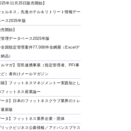
025年11月25日販売開始】
ウェルネス」先進ホテル＆リトリート情報デー
ース2025年版
発売開始】
定管理データベース2025年版
全国指定管理案件77,000件全網羅（Excelデ
タ納品）
メルマガ】官民連携事業（指定管理者、PFI事
など）者向けメールマガジン
書籍】フィットネスマネジメントー実践知とし
のフィットネス産業論ー
データ】日本のフィットネスクラブ業界のトレ
ド最新版
データ】フィットネス業界企業・団体
ブリックビジネス公募情報／アドバンスプラス