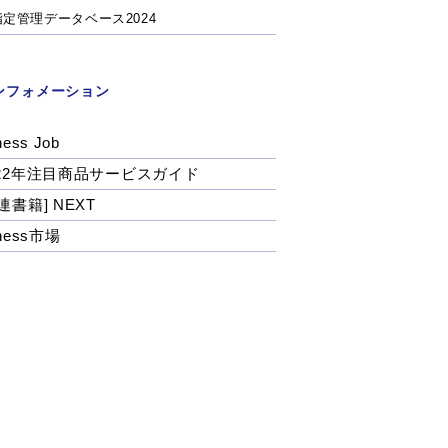
指定管理データベース2024
ンフォメーション
ness Job
022年注目商品サービスガイド
連書籍] NEXT
tness市場