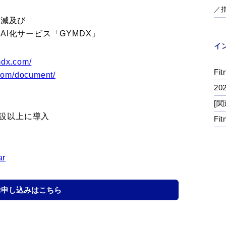
／
削減及び
I化サービス「GYMDX」
イ
mdx.com/
Fit
.com/document/
2
[関
施設以上に導入
Fi
ar
お申し込みはこちら