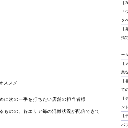
【2
「
タベ
【
る」
指
ーー
ー
【
業
【
オススメ
て
【
めに次の一手を打ちたい店舗の担当者様
ン
るものの、各エリア毎の混雑状況が配信できて
【
パ