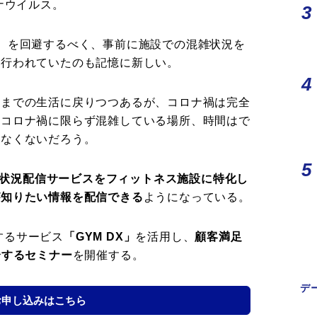
ナウイルス。
）を回避するべく、事前に施設での混雑状況を
く行われていたのも記憶に新しい。
前までの生活に戻りつつあるが、コロナ禍は完全
、コロナ禍に限らず混雑している場所、時間はで
少なくないだろう。
状況配信サービスをフィットネス施設に特化し
が知りたい情報を配信できる
ようになっている。
化するサービス
「GYM DX」
を活用し、
顧客満足
介するセミナー
を開催する。
デ
お申し込みはこちら