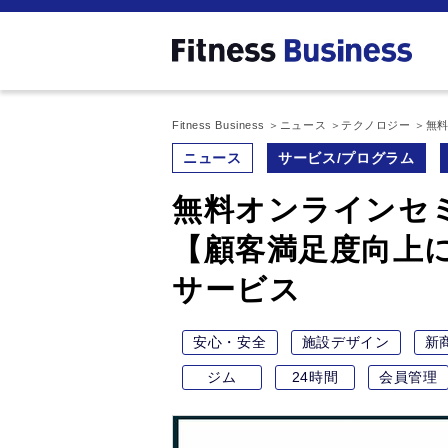
Fitness Business
ニュース
テクノロジー
無
ニュース
サービス/プログラム
無料オンラインセ
【顧客満足度向上に
サービス
安心・安全
施設デザイン
新
ジム
24時間
会員管理