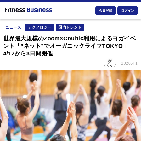
会員登録
ログイン
ニュース
テクノロジー
国内トレンド
世界最大規模のZoom×Coubic利用によるヨガイベ
ント「”ネット”でオーガニックライフTOKYO」
4/17から3日間開催
2020.4.1
クリップ