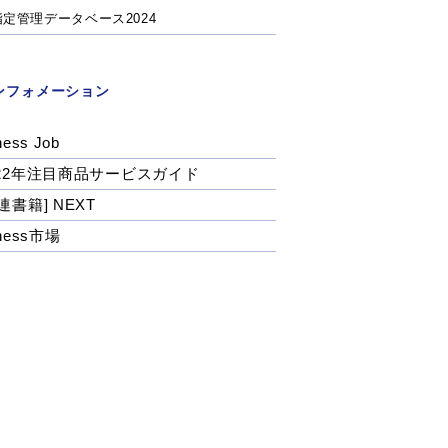
指定管理データベース2024
ンフォメーション
ness Job
022年注目商品サービスガイド
連書籍] NEXT
tness市場