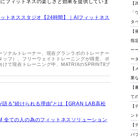
まにフィットネスの楽しさと効果を提供していま
【2
「
ィットネススタジオ【24時間】｜AIフィットネス
タベ
【
指
ーー
ーソナルトレーナー、現在グランラボのトレーナー
タッフ）、フリーウェイトトレーニングが得意、ボ
ー
けて現在トレーニング中、MATRIXのSPRINT8プ
【
業
【
て
が語る”続けられる理由”とは【GRAN LAB高松
【
ン
GYM 全ての人の為のフィットネスソリューション
【
パ