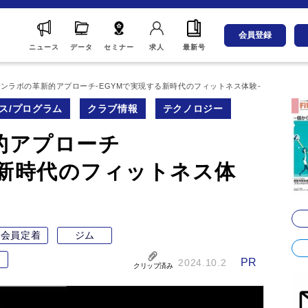
会員登録
ニュース
データ
セミナー
求人
最新号
ンラボの革新的アプローチ-EGYMで実現する新時代のフィットネス体験-
ス/プログラム
クラブ情報
テクノロジー
的アプローチ
る新時代のフィットネス体
会員定着
ジム
ン
PR
2024.10.2
クリップ済み