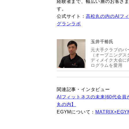
経験者まで、幅広い層のお客さ
す。
公式サイト：
高松丸の内のAIフ
グランラボ
玉井千裕氏
元大手クラブのパ
（オープニングス
ディメイク大会に向
ログラムを愛用
関連記事・インタビュー
AIフィットネスの未来|60代会員
丸の内】
EGYMについて：
MATRIX×E