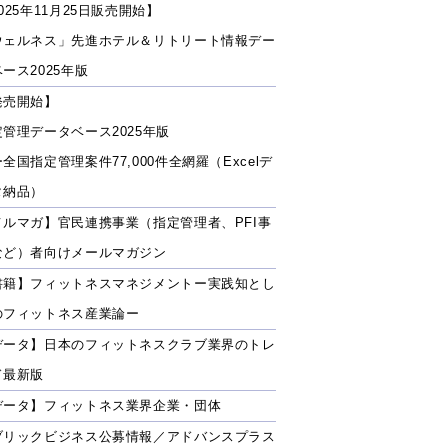
025年11月25日販売開始】
ウェルネス」先進ホテル＆リトリート情報デー
ース2025年版
発売開始】
定管理データベース2025年版
全国指定管理案件77,000件全網羅（Excelデ
タ納品）
メルマガ】官民連携事業（指定管理者、PFI事
など）者向けメールマガジン
書籍】フィットネスマネジメントー実践知とし
のフィットネス産業論ー
データ】日本のフィットネスクラブ業界のトレ
ド最新版
データ】フィットネス業界企業・団体
ブリックビジネス公募情報／アドバンスプラス