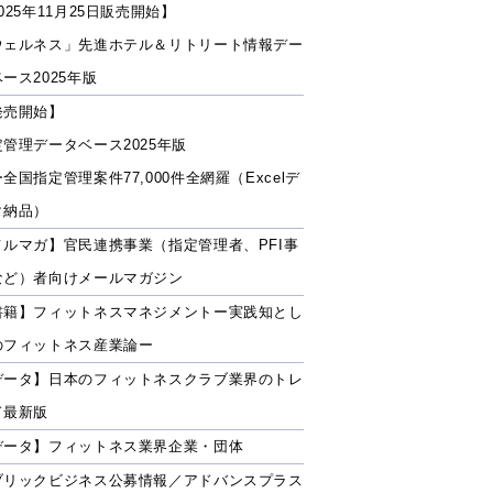
025年11月25日販売開始】
ウェルネス」先進ホテル＆リトリート情報デー
ース2025年版
発売開始】
定管理データベース2025年版
全国指定管理案件77,000件全網羅（Excelデ
タ納品）
メルマガ】官民連携事業（指定管理者、PFI事
など）者向けメールマガジン
書籍】フィットネスマネジメントー実践知とし
のフィットネス産業論ー
データ】日本のフィットネスクラブ業界のトレ
ド最新版
データ】フィットネス業界企業・団体
ブリックビジネス公募情報／アドバンスプラス