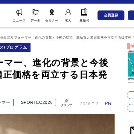
会員登録
ニュース
データ
セミナー
求人
最新号
畳み式リフォーマー、進化の背景と今後の展望 高品質と適正価格を両立する日本発「MI
ス/プログラム
ーマー、進化の背景と今後
適正価格を両立する日本発
ーマー
SPORTEC2026
PR
2026.7.2
クリップ