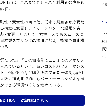
ITION I』は、これまで寄せられた利用者の声をも
／
と話す。
移動性・安全性の向上だ。従来は別置きが必要だ
イ
きる構造に変更し、よりコンパクトな運用を実
Fit
転式へ変更したことで、女性一人でもスムーズに
に日本製スプリングの採用に加え、指挟み防止構
2
ている。
[関
Fi
品質だった」「この価格帯でここまでのクオリテ
せられているという。高いコストパフォーマンス
ート、保証対応など購入後のフォロー体制も評価
・大阪に加え北
海道
にもパートナースタジオを展
談ができる環境づくりを進めている。
 EDITION I」の詳細はこちら