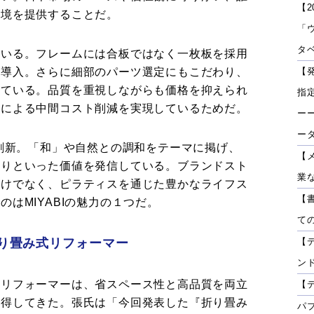
【2
環境を提供することだ。
「
タベ
ている。フレームには合板ではなく一枚板を採用
を導入。さらに細部のパーツ選定にもこだわり、
【
している。品質を重視しながらも価格を抑えられ
指
とによる中間コスト削減を実現しているためだ。
ーー
ー
も刷新。「和」や自然との調和をテーマに掲げ、
【
くりといった価値を発信している。ブランドスト
業
だけでなく、ピラティスを通じた豊かなライフス
【
はMIYABIの魅力の１つだ。
て
り畳み式リフォーマー
【
ン
式リフォーマーは、省スペース性と高品質を両立
【
獲得してきた。張氏は「今回発表した『折り畳み
パ