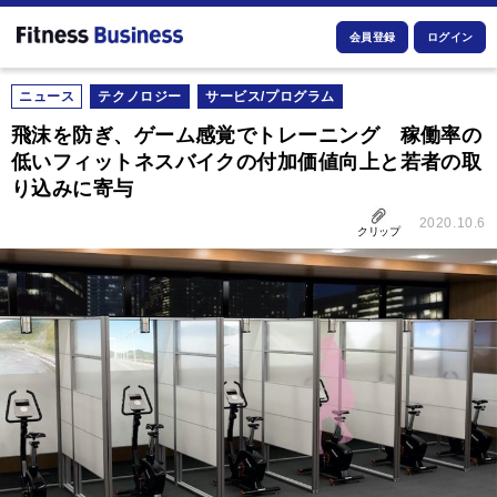
会員登録
ログイン
ニュース
テクノロジー
サービス/プログラム
飛沫を防ぎ、ゲーム感覚でトレーニング 稼働率の
低いフィットネスバイクの付加価値向上と若者の取
り込みに寄与
2020.10.6
クリップ