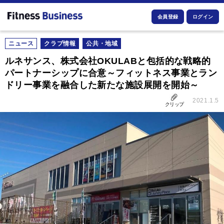
会員登録
ログイン
ニュース
クラブ情報
公共・地域
ルネサンス、株式会社OKULABと包括的な戦略的
パートナーシップに合意～フィットネス事業とラン
ドリー事業を融合した新たな施設展開を開始～
2021.1.5
クリップ