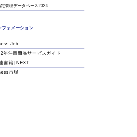
指定管理データベース2024
ンフォメーション
ness Job
022年注目商品サービスガイド
連書籍] NEXT
tness市場