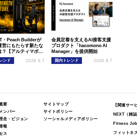
T・Peach Builderが
会員定着を支えるAI接客支援
運営にもたらす新たな
プロダクト「hacomono AI
は？【アルティマボ…
Manager」を提供開始
レンド
2026.8.7
国内トレンド
2026.8.7
概要
サイトマップ
【関連サー
メンバー
サイトポリシー
NEXT（雑
理念・ビジョン
ソーシャルメディアポリシー
Fitness Jo
情報
フィットネ
セス