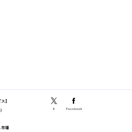
ビス】
X
Facebook
誌）
b
ス市場