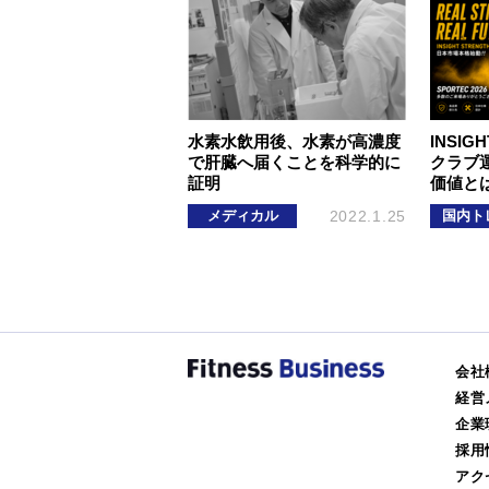
水素水飲用後、水素が高濃度
INSIGH
で肝臓へ届くことを科学的に
クラブ
証明
価値と
メディカル
2022.1.25
国内ト
会社
経営
企業
採用
アク