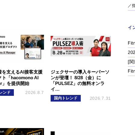
／
イ
Fit
2
[関
Fi
着を支えるAI接客支援
ジェクサーの導入キーパーソ
「hacomono AI
ンが登壇！ 8/28（金）に
ger」を提供開始
「PULSEZ」の無料オンラ
イ…
レンド
2026.8.7
国内トレンド
2026.7.31