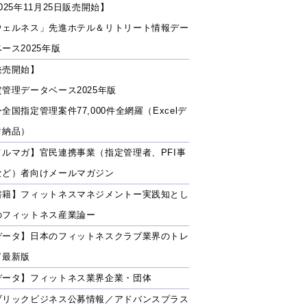
025年11月25日販売開始】
ウェルネス」先進ホテル＆リトリート情報デー
ース2025年版
発売開始】
定管理データベース2025年版
全国指定管理案件77,000件全網羅（Excelデ
タ納品）
メルマガ】官民連携事業（指定管理者、PFI事
など）者向けメールマガジン
書籍】フィットネスマネジメントー実践知とし
のフィットネス産業論ー
データ】日本のフィットネスクラブ業界のトレ
ド最新版
データ】フィットネス業界企業・団体
ブリックビジネス公募情報／アドバンスプラス