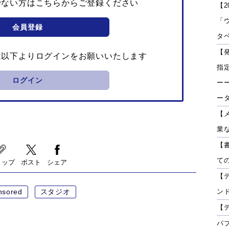
でない方はこちらからご登録ください
【2
「
会員登録
タベ
【
は以下よりログインをお願いいたします
指
ログイン
ーー
ー
【
業
【
て
リップ
ポスト
シェア
【
ン
nsored
スタジオ
【
パ