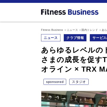
Fitness Business
ニュース
国内トレンド
あら
ニュース
クラブ情報
サービス
あらゆるレベルの
さまの成長を促すTR
オライン × TRX M
sponsored
スタジオ