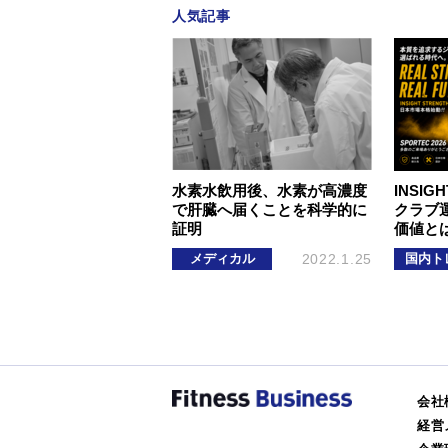
人気記事
水素水飲用後、水素が高濃度
INSIGH
で肝臓へ届くことを科学的に
クラブ
証明
価値と
メディカル
2022.1.25
国内ト
会社
経営