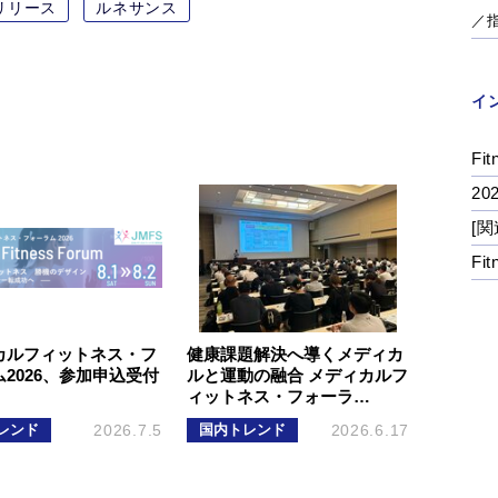
リリース
ルネサンス
／
イ
Fit
2
[関
Fi
カルフィットネス・フ
健康課題解決へ導くメディカ
2026、参加申込受付
ルと運動の融合 メディカルフ
ィットネス・フォーラ…
レンド
2026.7.5
国内トレンド
2026.6.17