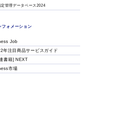
指定管理データベース2024
ンフォメーション
ness Job
022年注目商品サービスガイド
連書籍] NEXT
tness市場