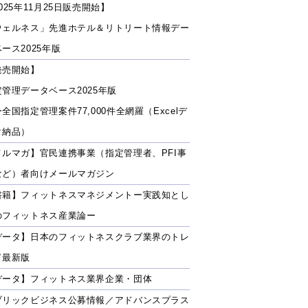
025年11月25日販売開始】
ウェルネス」先進ホテル＆リトリート情報デー
ース2025年版
発売開始】
定管理データベース2025年版
全国指定管理案件77,000件全網羅（Excelデ
タ納品）
メルマガ】官民連携事業（指定管理者、PFI事
など）者向けメールマガジン
書籍】フィットネスマネジメントー実践知とし
のフィットネス産業論ー
データ】日本のフィットネスクラブ業界のトレ
ド最新版
データ】フィットネス業界企業・団体
ブリックビジネス公募情報／アドバンスプラス