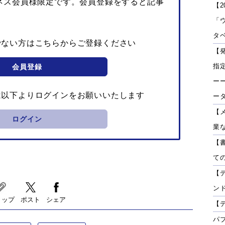
ネス会員様限定です。会員登録をすると記事
【2
「
タベ
でない方はこちらからご登録ください
【
指
会員登録
ーー
は以下よりログインをお願いいたします
ー
【
ログイン
業
【
て
【
ン
リップ
ポスト
シェア
【
パ