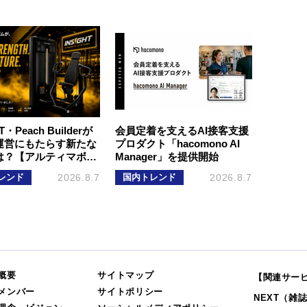
T・Peach Builderが
会員定着を支えるAI接客支援
運営にもたらす新たな
プロダクト「hacomono AI
は？【アルティマボ…
Manager」を提供開始
レンド
2026.8.7
国内トレンド
2026.8.7
概要
サイトマップ
【関連サー
メンバー
サイトポリシー
NEXT（雑