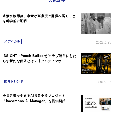
人気記事
水素水飲用後、水素が高濃度で肝臓へ届くこと
を科学的に証明
メディカル
2022.1.25
INSIGHT・Peach Builderがクラブ運営にもた
らす新たな価値とは？【アルティマボ…
国内トレンド
2026.8.7
会員定着を支えるAI接客支援プロダクト
「hacomono AI Manager」を提供開始