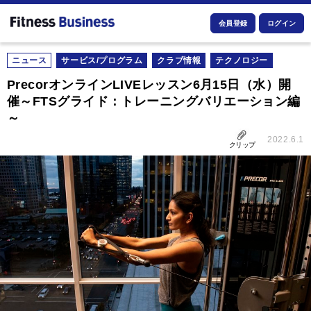
会員登録
ログイン
ニュース
サービス/プログラム
クラブ情報
テクノロジー
PrecorオンラインLIVEレッスン6月15日（水）開
催～FTSグライド：トレーニングバリエーション編
～
2022.6.1
クリップ