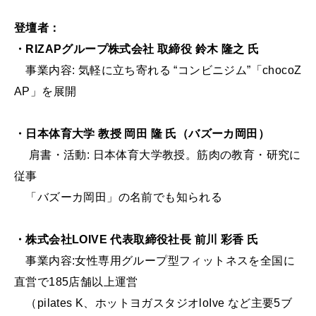
登壇者：
・RIZAPグループ株式会社 取締役 鈴木 隆之 氏
事業内容: 気軽に立ち寄れる “コンビニジム”「chocoZ
AP」を展開
・日本体育大学 教授 岡田 隆 氏（バズーカ岡田）
肩書・活動: 日本体育大学教授。筋肉の教育・研究に
従事
「バズーカ岡田」の名前でも知られる
・株式会社LOIVE 代表取締役社長 前川 彩香 氏
事業内容:女性専用グループ型フィットネスを全国に
直営で185店舗以上運営
（pilates K、ホットヨガスタジオloIve など主要5ブ