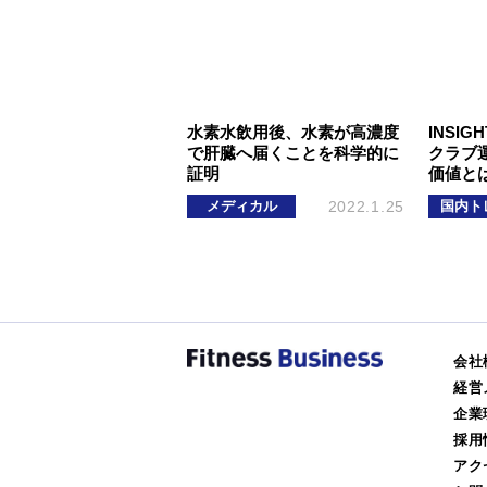
水素水飲用後、水素が高濃度
INSIGH
で肝臓へ届くことを科学的に
クラブ
証明
価値と
メディカル
2022.1.25
国内ト
会社
経営
企業
採用
アク