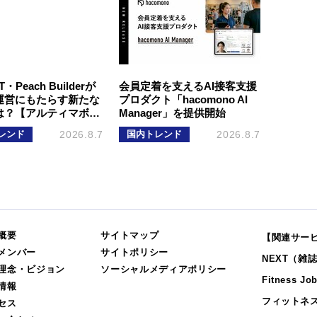
T・Peach Builderが
会員定着を支えるAI接客支援
運営にもたらす新たな
プロダクト「hacomono AI
は？【アルティマボ…
Manager」を提供開始
レンド
2026.8.7
国内トレンド
2026.8.7
概要
サイトマップ
【関連サー
メンバー
サイトポリシー
NEXT（雑
理念・ビジョン
ソーシャルメディアポリシー
Fitness Jo
情報
フィットネ
セス