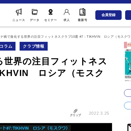
会員登録
ニュース
データ
セミナー
求人
最新号
ナ禍で進化する世界の注目フィットネスクラブ10選 #7：TIKHVIN ロシア（モスク
コラム
クラブ情報
る世界の注目フィットネス
TIKHVIN ロシア（モスク
2022.3.25
クリップ