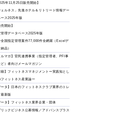
025年11月25日販売開始】
ウェルネス」先進ホテル＆リトリート情報デー
ース2025年版
発売開始】
定管理データベース2025年版
全国指定管理案件77,000件全網羅（Excelデ
タ納品）
メルマガ】官民連携事業（指定管理者、PFI事
など）者向けメールマガジン
書籍】フィットネスマネジメントー実践知とし
のフィットネス産業論ー
データ】日本のフィットネスクラブ業界のトレ
ド最新版
データ】フィットネス業界企業・団体
ブリックビジネス公募情報／アドバンスプラス