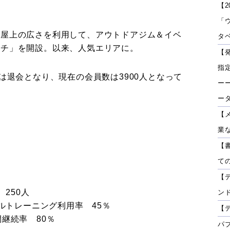
【2
「
の屋上の広さを利用して、アウトドアジム＆イベ
タベ
ーチ」を開設。以来、人気エリアに。
【
指
は退会となり、現在の会員数は3900人となって
ーー
ー
【
業
【
て
【
 250人
ン
ナルトレーニング利用率 45％
【
継続率 80％
パ