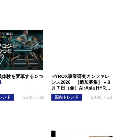
会員体験を変革する５つ
HYROX事業研究カンファレ
ンス2026 ［追加募集］ ●８
月７日（金）AirAsia HYR…
レンド
2026.7.25
国内トレンド
2026.7.23