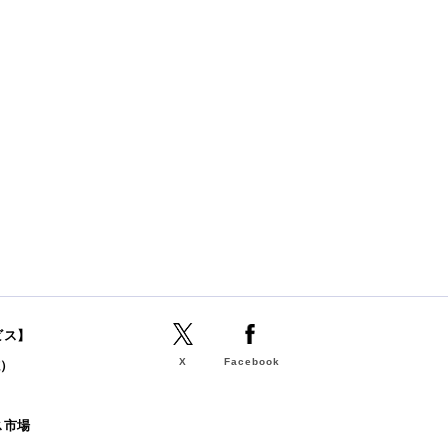
ビス】
X
Facebook
誌）
b
ス市場