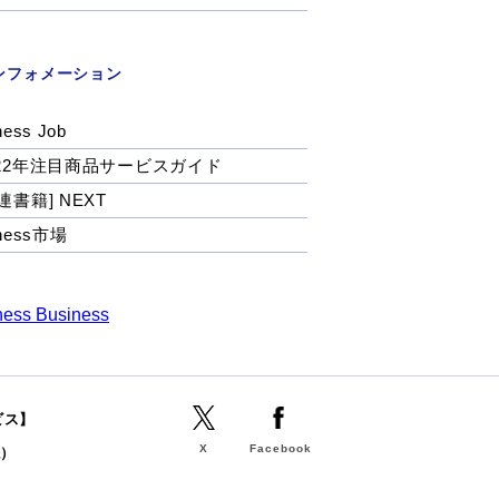
ンフォメーション
ness Job
022年注目商品サービスガイド
連書籍] NEXT
tness市場
ness Business
ビス】
X
Facebook
誌）
b