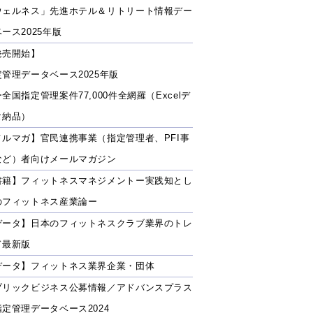
ウェルネス」先進ホテル＆リトリート情報デー
ース2025年版
発売開始】
定管理データベース2025年版
全国指定管理案件77,000件全網羅（Excelデ
タ納品）
メルマガ】官民連携事業（指定管理者、PFI事
など）者向けメールマガジン
書籍】フィットネスマネジメントー実践知とし
のフィットネス産業論ー
データ】日本のフィットネスクラブ業界のトレ
ド最新版
データ】フィットネス業界企業・団体
ブリックビジネス公募情報／アドバンスプラス
指定管理データベース2024