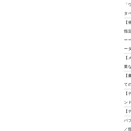
「
タベ
【
指
ーー
ー
【
業
【
て
【
ン
【
パ
／