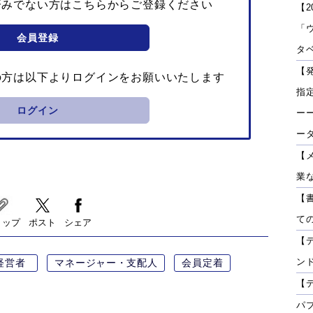
済みでない方はこちらからご登録ください
【2
「
会員登録
タベ
【
の方は以下よりログインをお願いいたします
指
ログイン
ーー
ー
【
業
【
て
リップ
ポスト
シェア
【
ン
経営者
マネージャー・支配人
会員定着
【
パ