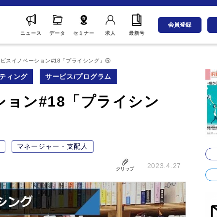
会員登録
ニュース
データ
セミナー
求人
最新号
ビスイノベーション#18「プライシング」⑤
ティング
サービス/プログラム
ョン#18「プライシン
マネージャー・支配人
2023.4.27
クリップ