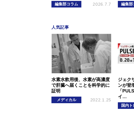
編集部コラム
2026.7.7
編集部
人気記事
水素水飲用後、水素が高濃度
ジェク
で肝臓へ届くことを科学的に
ンが登壇
証明
「PUL
イ…
メディカル
2022.1.25
国内ト