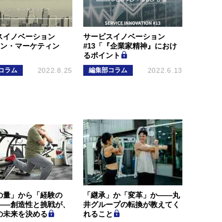
スイノベーション
サービスイノベーション
シン・マーケティン
#13「『企業家精神』におけ
るポイント
コラム
2022.8.25
編集部コラム
2022.6.13
の量」から「経験の
「継承」か「変革」か―—丸
――創造性と挑戦が、
井グループの転換が教えてく
の未来を決める
れること