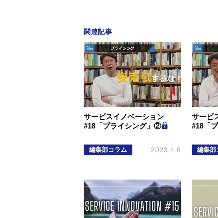
関連記事
サービスイノベーション
サービ
#18「プライシング」②
#18「
編集部コラム
2023.4.6
編集部