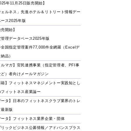
025年11月25日販売開始】
ウェルネス」先進ホテル＆リトリート情報デー
ース2025年版
発売開始】
定管理データベース2025年版
全国指定管理案件77,000件全網羅（Excelデ
タ納品）
メルマガ】官民連携事業（指定管理者、PFI事
など）者向けメールマガジン
書籍】フィットネスマネジメントー実践知とし
のフィットネス産業論ー
データ】日本のフィットネスクラブ業界のトレ
ド最新版
データ】フィットネス業界企業・団体
ブリックビジネス公募情報／アドバンスプラス