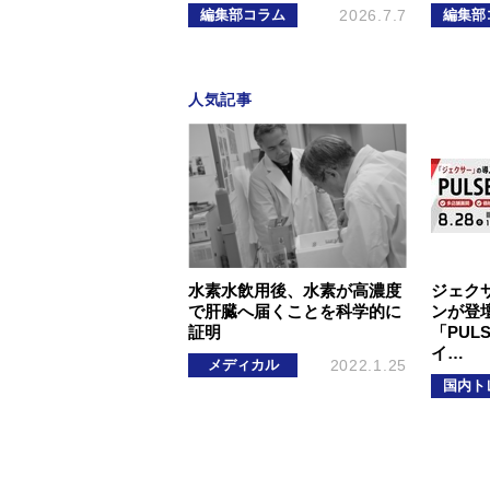
編集部コラム
2026.7.7
編集部
人気記事
水素水飲用後、水素が高濃度
ジェク
で肝臓へ届くことを科学的に
ンが登壇
証明
「PUL
イ…
メディカル
2022.1.25
国内ト