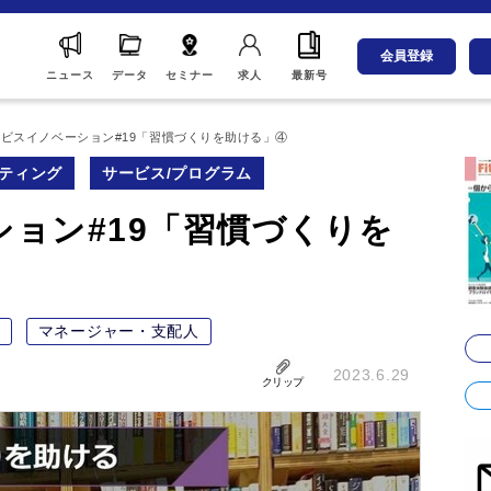
会員登録
ニュース
データ
セミナー
求人
最新号
ビスイノベーション#19「習慣づくりを助ける」④
ティング
サービス/プログラム
ョン#19「習慣づくりを
マネージャー・支配人
2023.6.29
クリップ