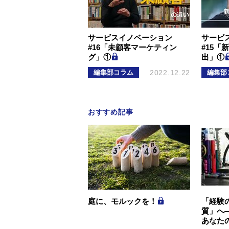
サービスイノベーション
サービ
#16「未顧客マーケティン
#15「
グ」①
出」①
編集部コラム
2022.12.22
編集部
おすすめ記事
庭に、モルックを！
「経験
質」へ
あなた