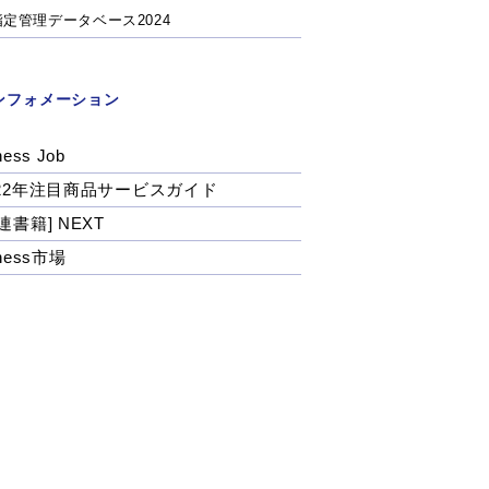
指定管理データベース2024
ンフォメーション
ness Job
022年注目商品サービスガイド
連書籍] NEXT
tness市場