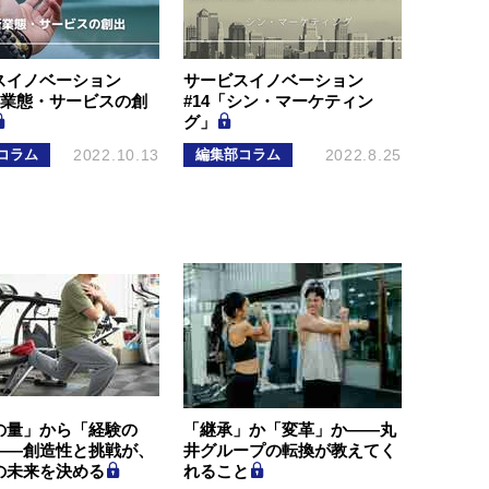
スイノベーション
サービスイノベーション
新業態・サービスの創
#14「シン・マーケティン
グ」
コラム
2022.10.13
編集部コラム
2022.8.25
の量」から「経験の
「継承」か「変革」か―—丸
――創造性と挑戦が、
井グループの転換が教えてく
の未来を決める
れること