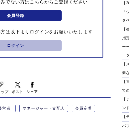
済みでない方はこちらからご登録ください
【2
「
会員登録
タベ
【
の方は以下よりログインをお願いいたします
指
ログイン
ーー
ー
【
業
【
て
リップ
ポスト
シェア
【
ン
経営者
マネージャー・支配人
会員定着
【
パ