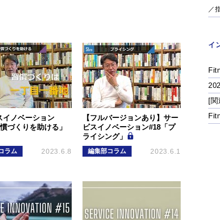
／
イ
Fit
2
[関
Fi
スイノベーション
【フルバージョンあり】サー
習慣づくりを助ける」
ビスイノベーション#18「プ
ライシング」
コラム
2023.6.8
編集部コラム
2023.6.1