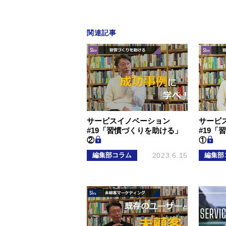
関連記事
サービスイノベーション
サービ
#19「習慣づくりを助ける」
#19「
②
①
編集部コラム
2023.6.15
編集部