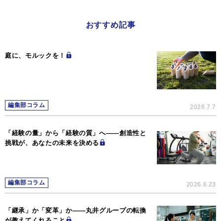
おすすめ記事
庭に、モルックを！
編集部コラム
2026.7.7
「経験の量」から「経験の質」へ――創造性と
挑戦が、あなたの未来を決める
編集部コラム
2026.6.23
「継承」か「変革」か―—丸井グループの転換
が教えてくれること